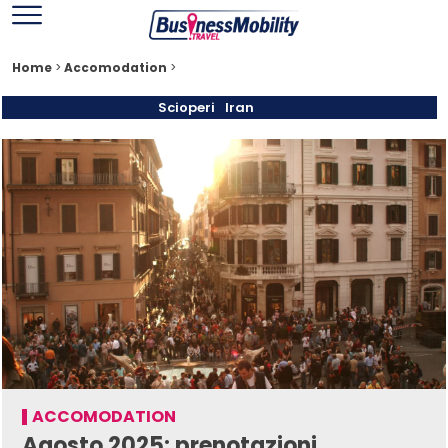
Home
>
Accomodation
>
Scioperi
Iran
ACCOMODATION
Agosto 2025: prenotazioni