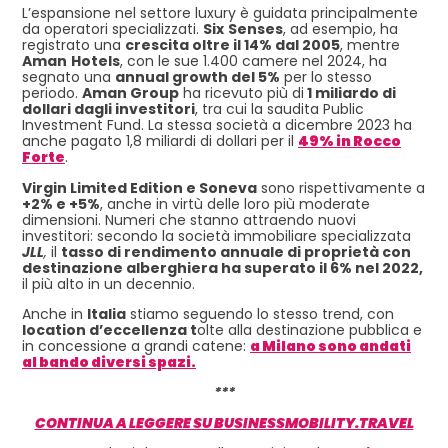
L’espansione nel settore luxury è guidata principalmente
da operatori specializzati.
Six
Senses
, ad esempio, ha
registrato una
crescita oltre il 14% dal 2005
, mentre
Aman
Hotels
, con le sue 1.400 camere nel 2024, ha
segnato una
annual growth del 5%
per lo stesso
periodo.
Aman Group
ha ricevuto più di
1 miliardo di
dollari dagli investitori
, tra cui la saudita Public
Investment Fund. La stessa società a dicembre 2023 ha
anche pagato 1,8 miliardi di dollari per il
49% in Rocco
Forte
.
Virgin Limited Edition e Soneva
sono rispettivamente a
+2% e +5%
, anche in virtù delle loro più moderate
dimensioni. Numeri che stanno attraendo nuovi
investitori: secondo la società immobiliare specializzata
JLL
,
il
tasso di rendimento annuale di proprietà con
destinazione alberghiera ha superato il 6% nel 2022,
il più alto in un decennio.
Anche in
Italia
stiamo seguendo lo stesso trend, con
location d’eccellenza t
olte alla destinazione pubblica e
in concessione a grandi catene:
a Milano sono andati
al bando diversi spazi.
***
CONTINUA A LEGGERE SU BUSINESSMOBILITY.TRAVEL