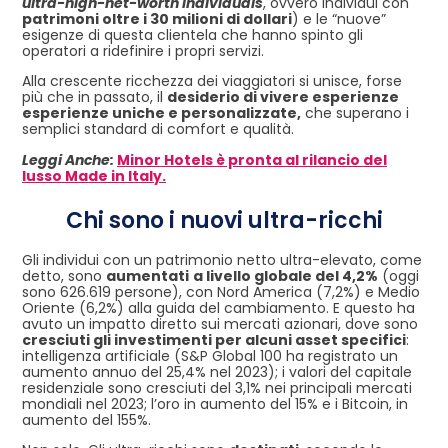
ultra-high-net-worth individuals
, ovvero individui con
patrimoni oltre i 30 milioni di dollari
) e le “nuove”
esigenze di questa clientela che hanno spinto gli
operatori a ridefinire i propri servizi.
Alla crescente ricchezza dei viaggiatori si unisce, forse
più che in passato, il
desiderio di vivere esperienze
esperienze uniche e personalizzate,
che superano i
semplici standard di comfort e qualità.
Leggi Anche:
Minor Hotels è pronta al rilancio del
lusso Made in Italy.
Chi sono i nuovi ultra-ricchi
Gli individui con un patrimonio netto ultra-elevato, come
detto, sono
aumentati
a livello globale del 4,2%
(oggi
sono 626.619 persone), con Nord America (7,2%) e Medio
Oriente (6,2%) alla guida del cambiamento. E questo ha
avuto un impatto diretto sui mercati azionari, dove sono
cresciuti gli investimenti per alcuni asset specifici
:
intelligenza artificiale (S&P Global 100 ha registrato un
aumento annuo del 25,4% nel 2023); i valori del capitale
residenziale sono cresciuti del 3,1% nei principali mercati
mondiali nel 2023; l’oro in aumento del 15% e i Bitcoin, in
aumento del 155%.