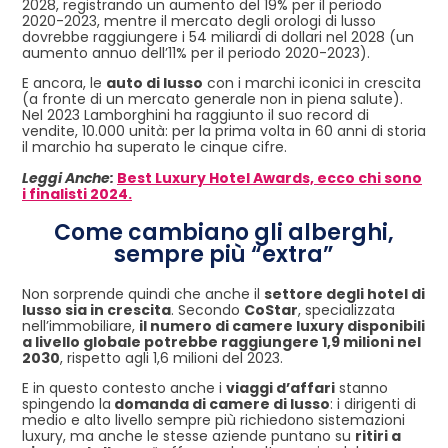
2028, registrando un aumento del 19% per il periodo
2020-2023, mentre il mercato degli orologi di lusso
dovrebbe raggiungere i 54 miliardi di dollari nel 2028 (un
aumento annuo dell’11% per il periodo 2020-2023).
E ancora, le
auto di lusso
con i marchi iconici in crescita
(a fronte di un mercato generale non in piena salute).
Nel 2023 Lamborghini ha raggiunto il suo record di
vendite, 10.000 unità: per la prima volta in 60 anni di storia
il marchio ha superato le cinque cifre.
Leggi Anche:
Best Luxury Hotel Awards, ecco chi sono
i finalisti 2024.
Come cambiano gli alberghi,
sempre più “extra”
Non sorprende quindi che anche il
settore degli hotel di
lusso sia in crescita
. Secondo
CoStar
, specializzata
nell’immobiliare,
il numero di camere luxury disponibili
a livello globale potrebbe raggiungere 1,9 milioni nel
2030
, rispetto agli 1,6 milioni del 2023.
E in questo contesto anche i
viaggi d’affari
stanno
spingendo la
domanda di camere di lusso
: i dirigenti di
medio e alto livello sempre più richiedono sistemazioni
luxury, ma anche le stesse aziende puntano su
ritiri a