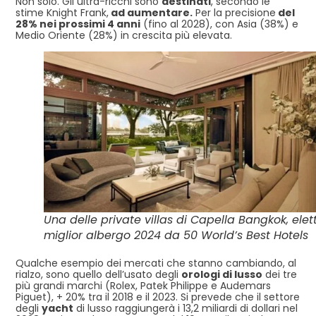
Non solo. Gli ultra-ricchi sono
destinati
, secondo le
stime Knight Frank,
ad aumentare.
Per la precisione
del
28% nei prossimi 4 anni
(fino al 2028), con Asia (38%) e
Medio Oriente (28%) in crescita più elevata.
Una delle private villas di Capella Bangkok, elet
miglior albergo 2024 da 50 World’s Best Hotels
Qualche esempio dei mercati che stanno cambiando, al
rialzo, sono quello dell’usato degli
orologi di lusso
dei tre
più grandi marchi (Rolex, Patek Philippe e Audemars
Piguet), + 20% tra il 2018 e il 2023. Si prevede che il settore
degli
yacht
di lusso raggiungerà i 13,2 miliardi di dollari nel