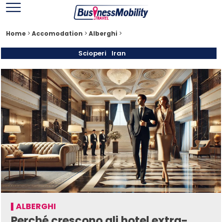
Home
>
Accomodation
>
Alberghi
>
Scioperi
Iran
ALBERGHI
Perché crescono gli hotel extra-