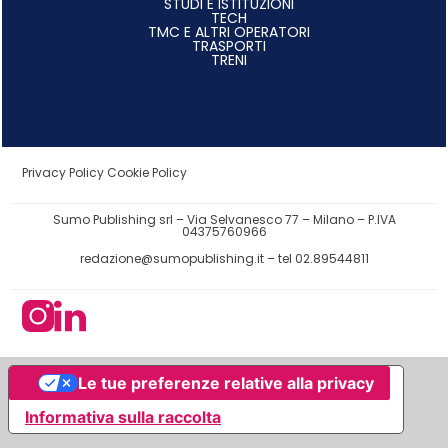
STUDI E ISTITUZIONI
TECH
TMC E ALTRI OPERATORI
TRASPORTI
TRENI
Privacy Policy
Cookie Policy
Sumo Publishing srl – Via Selvanesco 77 – Milano – P.IVA
04375760966
redazione@sumopublishing.it
– tel 02.89544811
Le tue preferenze relative alla privacy
Informativa sulla raccolta