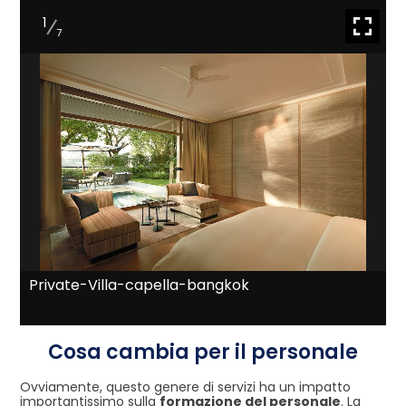
1
7
Private-Villa-capella-bangkok
Cosa cambia per il personale
Ovviamente, questo genere di servizi ha un impatto
importantissimo sulla
formazione del personale
. La