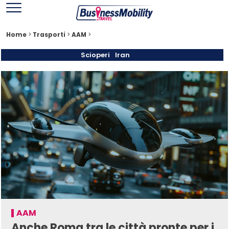
Home
>
Trasporti
>
AAM
>
Scioperi
Iran
AAM
Anche Roma tra le città pronte per i