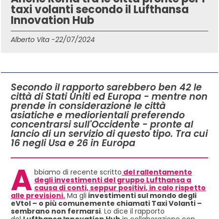
taxi volanti secondo il Lufthansa
Innovation Hub
Alberto Vita -
22/07/2024
IN QUESTO ARTICOLO
Secondo il rapporto sarebbero ben 42 le
città di Stati Uniti ed Europa - mentre non
prende in considerazione le città
asiatiche e mediorientali preferendo
concentrarsi sull'Occidente - pronte al
lancio di un servizio di questo tipo. Tra cui
16 negli Usa e 26 in Europa
A
bbiamo di recente scritto
del rallentamento
degli investimenti del gruppo Lufthansa a
causa di conti, seppur positivi, in calo rispetto
alle previsioni.
Ma gli
investimenti sul mondo degli
eVtol – o più comunemente chiamati Taxi Volanti –
sembrano non fermarsi
. Lo dice il rapporto
del
Lufthansa Innovation Hub
in collaborazione con