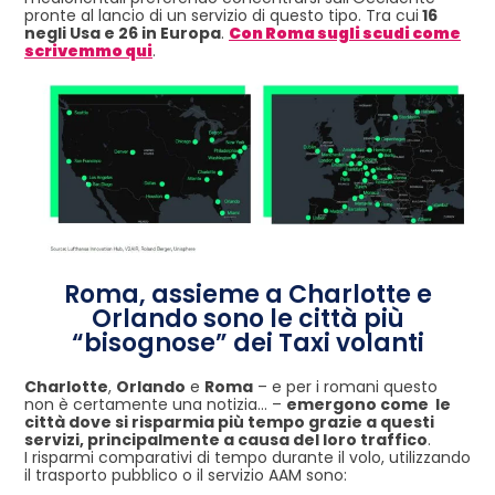
pronte al lancio di un servizio di questo tipo. Tra cui
16
negli Usa e 26 in Europa
.
Con Roma sugli scudi come
scrivemmo qui
.
Roma, assieme a Charlotte e
Orlando sono le città più
“bisognose” dei Taxi volanti
Charlotte
,
Orlando
e
Roma
– e per i romani questo
non è certamente una notizia… –
emergono come le
città dove si risparmia più tempo grazie a questi
servizi, principalmente a causa del loro traffico
.
I risparmi comparativi di ​​tempo durante il volo, utilizzando
il trasporto pubblico o il servizio AAM sono: