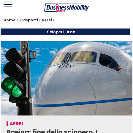
Home
>
Trasporti
>
Aerei
>
Scioperi
Iran
AEREI
Boeing: fine dello sciopero. I