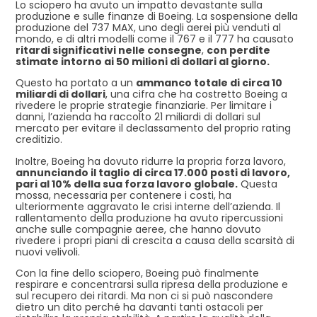
Lo sciopero ha avuto un impatto devastante sulla
produzione e sulle finanze di Boeing. La sospensione della
produzione del 737 MAX, uno degli aerei più venduti al
mondo, e di altri modelli come il 767 e il 777 ha causato
ritardi significativi nelle consegne
,
con perdite
stimate intorno ai 50 milioni di dollari al giorno.
Questo ha portato a un
ammanco totale di circa 10
miliardi di dollari
, una cifra che ha costretto Boeing a
rivedere le proprie strategie finanziarie. Per limitare i
danni, l’azienda ha raccolto 21 miliardi di dollari sul
mercato per evitare il declassamento del proprio rating
creditizio.
Inoltre, Boeing ha dovuto ridurre la propria forza lavoro,
annunciando il taglio di circa 17.000 posti di lavoro,
pari al 10% della sua forza lavoro globale.
Questa
mossa, necessaria per contenere i costi, ha
ulteriormente aggravato le crisi interne dell’azienda. Il
rallentamento della produzione ha avuto ripercussioni
anche sulle compagnie aeree, che hanno dovuto
rivedere i propri piani di crescita a causa della scarsità di
nuovi velivoli.
Con la fine dello sciopero, Boeing può finalmente
respirare e concentrarsi sulla ripresa della produzione e
sul recupero dei ritardi. Ma non ci si può nascondere
dietro un dito perché ha davanti tanti ostacoli per