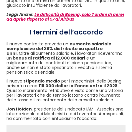
proposto che offriva un aumento del 25% in quattro anni,
giudicato insufficiente dai lavoratori.
Leggi Anche:
Le difficoltà di Boeing, solo 7 ordini di aerei
ad aprile rispetto ai 57 di Airbus
I termini dell’accordo
Il nuovo contratto prevede un
aumento salariale
complessivo del 38% distribuito su quattro
anni.
Oltre all’aumento salariale, i lavoratori riceveranno
un
bonus di ratifica di 12.000 dollari
e un
miglioramento dei contributi al piano pensionistico,
anche se non è stato ripristinato il vecchio sistema
pensionistico aziendale.
Il nuovo
stipendio medio
per i macchinisti della Boeing
arriverà a circa
119.000 dollari all’anno entro il 2028.
Questo incremento retributivo è visto come una vittoria
per i lavoratori che da tempo lottano contro l’aumento
delle tasse e il rallentamento della crescita salariale.
Jon Holden
, presidente del sindacato IAM -Associazione
Internazionale dei Machinisti e dei Lavoratori Aerospaziali,
ha commentato con entusiasmo l’accordo: