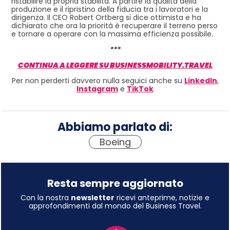
ristabilire la propria stabilità. A partire la qualità della
produzione e il ripristino della fiducia tra i lavoratori e la
dirigenza. Il CEO Robert Ortberg si dice ottimista e ha
dichiarato che ora la priorità è recuperare il terreno perso
e tornare a operare con la massima efficienza possibile.
***
CONTINUA A LEGGERE SU BUSINESSMOBILITY.TRAVEL
Per non perderti davvero nulla seguici anche su
LinkedIn
,
Instagram
e
TikTok
Abbiamo parlato di:
Boeing
Resta sempre aggiornato
Con la nostra
newsletter
ricevi anteprime, notizie e
approfondimenti dal mondo del Business Travel.