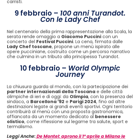
carristi.
9 febbraio –
100 anni Turandot.
Con le Lady Chef
Nel centenario della prima rappresentazione alla Scala, la
serata rende omaggio a
Giacomo Puccini
con un
concerto del
Festival Puccini
. La cena, firmata dalle
Lady Chef toscane
, propone un menù ispirato alle
opere pucciniane, costruito come un percorso narrativo
che culmina in un tributo alla principessa Turandot.
10 febbraio –
World Olympic
Journey
La chiusura guarda al mondo, con la partecipazione dei
partner internazionali della Toscana
e delle città
olimpiche di ieri e di oggi: da
Olimpia
, con la presenza del
sindaco, a
Barcellona ’92
e
Parigi 2024
, fino ad altre
destinazioni legate ai grandi eventi sportivi. Ogni territorio
contribuirà al menù con una proposta gastronomica,
affiancata da un momento dedicato al
benessere
olistico
, come riflessione sul legame tra salute, sport e
termalismo.
Leggi Anche:
De Montel: aprono il 1° aprile a Milano le