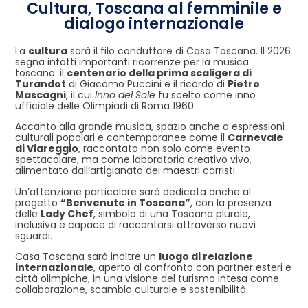
Cultura, Toscana al femminile e
dialogo internazionale
La
cultura
sarà il filo conduttore di Casa Toscana. Il 2026
segna infatti importanti ricorrenze per la musica
toscana: il
centenario della prima scaligera di
Turandot
di Giacomo Puccini e il ricordo di
Pietro
Mascagni
, il cui
Inno del Sole
fu scelto come inno
ufficiale delle Olimpiadi di Roma 1960.
Accanto alla grande musica, spazio anche a espressioni
culturali popolari e contemporanee come il
Carnevale
di Viareggio
, raccontato non solo come evento
spettacolare, ma come laboratorio creativo vivo,
alimentato dall’artigianato dei maestri carristi.
Un’attenzione particolare sarà dedicata anche al
progetto
“Benvenute in Toscana”
, con la presenza
delle
Lady Chef
, simbolo di una Toscana plurale,
inclusiva e capace di raccontarsi attraverso nuovi
sguardi.
Casa Toscana sarà inoltre un
luogo di relazione
internazionale
, aperto al confronto con partner esteri e
città olimpiche, in una visione del turismo intesa come
collaborazione, scambio culturale e sostenibilità.