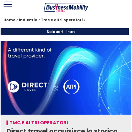
Home
>
Industria
>
Tmc e altri operatori
>
Scioperi
Iran
TMC E ALTRI OPERATORI
Direct travel acquisisce la storica