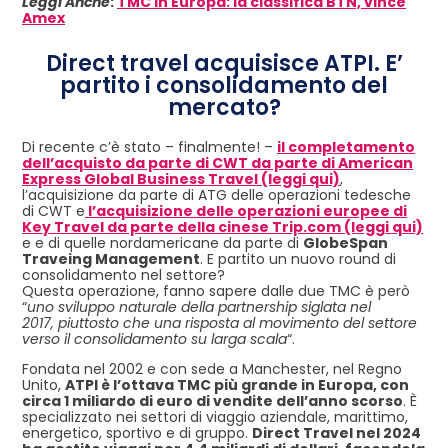
Leggi Anche
:
TMC in Europa: la classifica BTN, vince
Amex
Direct travel acquisisce ATPI. E’
partito i consolidamento del
mercato?
Di recente c’è stato – finalmente! –
il completamento
dell’acquisto da parte di CWT da parte di American
Express Global Business Travel (leggi qui)
,
l’acquisizione da parte di ATG delle operazioni tedesche
di CWT e
l’acquisizione delle operazioni europee di
Key Travel da parte della cinese Trip.com (leggi qui)
e e di quelle nordamericane da parte di
GlobeSpan
Traveing ​​Management
. E partito un nuovo round di
consolidamento nel settore?
Questa operazione, fanno sapere dalle due TMC è però
“
uno sviluppo naturale della partnership siglata nel
2017, piuttosto che una risposta al movimento del settore
verso il consolidamento su larga scala
“.
Fondata nel 2002 e con sede a Manchester, nel Regno
Unito,
ATPI è l’ottava TMC più grande in Europa, con
circa 1 miliardo di euro di vendite dell’anno scorso
. È
specializzato nei settori di viaggio aziendale, marittimo,
energetico, sportivo e di gruppo.
Direct Travel nel 2024