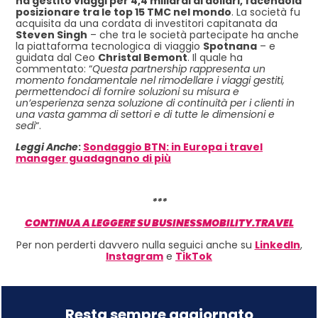
ha gestito viaggi per 4,4 miliardi di dollari, facendola
posizionare tra le top 15 TMC nel mondo
. La società fu
acquisita da una cordata di investitori capitanata da
Steven Singh
– che tra le società partecipate ha anche
la piattaforma tecnologica di viaggio
Spotnana
– e
guidata dal Ceo
Christal Bemont
.
Il quale ha
commentato: “
Questa partnership rappresenta un
momento fondamentale nel rimodellare i viaggi gestiti,
permettendoci di fornire soluzioni su misura e
un’esperienza senza soluzione di continuità per i clienti in
una vasta gamma di settori e di tutte le dimensioni e
sedi
“.
Leggi Anche
:
Sondaggio BTN: in Europa i travel
manager guadagnano di più
***
CONTINUA A LEGGERE SU BUSINESSMOBILITY.TRAVEL
Per non perderti davvero nulla seguici anche su
LinkedIn
,
Instagram
e
TikTok
Resta sempre aggiornato