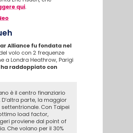
ggere qui
.
1Neo
sueh
r Alliance fu fondata nel
 del volo con 2 frequenze
me a Londra Heathrow, Parigi
 ha raddoppiato con
. D’altra parte, la maggior
a settentrionale. Con Taipei
 ottimo load factor,
eri proviene dal point of
ia. Che volano per il 30%