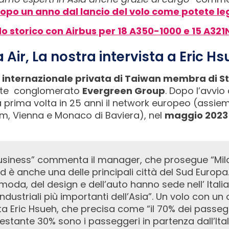
opo un anno dal lancio del volo come potete le
do storico con Airbus per 18 A350-1000 e 15 A32
 Air, La nostra intervista a Eric H
nternazionale privata di Taiwan membra di Sta
ante conglomerato
Evergreen Group
. Dopo l’avvio
a prima volta in 25 anni il network europeo (assie
m, Vienna e Monaco di Baviera), nel
maggio 2023
.
d è anche una delle principali città del Sud Europa
 moda, del design e dell’auto hanno sede nell’ Itali
 industriali più importanti dell’Asia”. Un volo con un
 Eric Hsueh, che precisa come “il 70% dei passegg
restante 30% sono i passeggeri in partenza dall’Ital