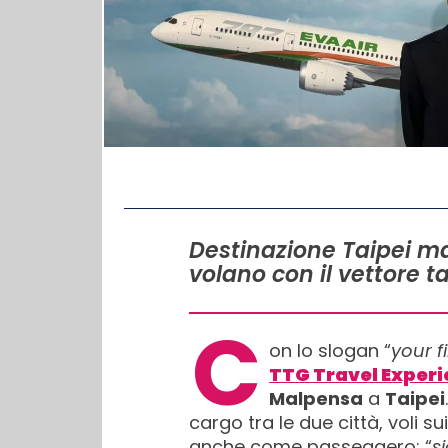
IN QUESTO ARTICOLO
Destinazione Taipei ma 
volano con il vettore t
C
on lo slogan “
your f
TTG Travel Experi
Malpensa
a
Taipei
cargo tra le due città, voli s
anche come passeggero: “
s