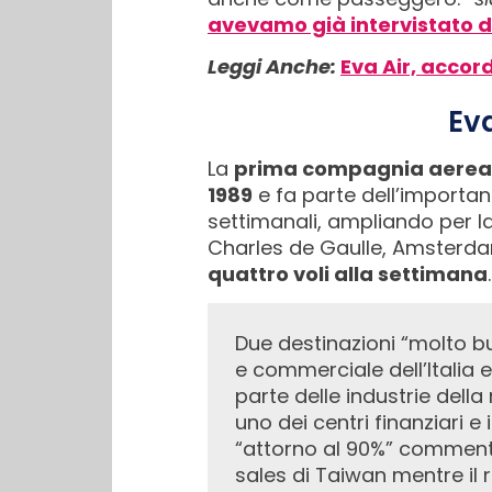
avevamo già intervistato d
Leggi Anche:
Eva Air, accor
Eva
La
prima compagnia aerea i
1989
e fa parte dell’import
settimanali, ampliando per l
Charles de Gaulle, Amsterda
quattro voli alla settimana
Due destinazioni “molto business” commenta il manager, che prosegue “Milano è il centro finanziario
e commerciale dell’Italia e
parte delle industrie della
uno dei centri finanziari e
“attorno al 90%” commenta
sales di Taiwan mentre il 