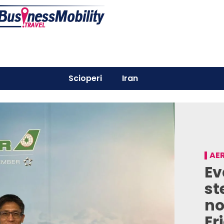
Scioperi
Iran
AER
Ev
st
no
Er