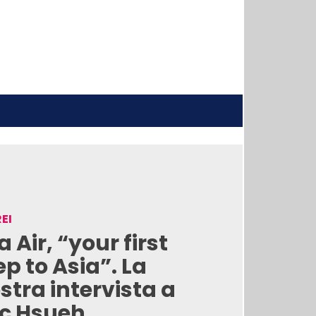
EI
a Air, “your first
ep to Asia”. La
stra intervista a
ic Hsueh