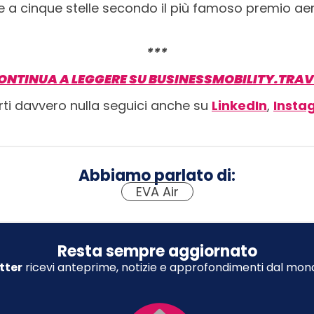
ie a cinque stelle secondo il più famoso premio ae
***
ONTINUA A LEGGERE SU BUSINESSMOBILITY.TRAV
rti davvero nulla seguici anche su
LinkedIn
,
Insta
Abbiamo parlato di:
EVA Air
Resta sempre aggiornato
tter
ricevi anteprime, notizie e approfondimenti dal mond