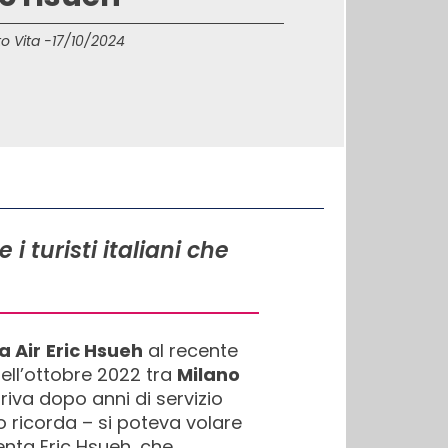
o Vita -
17/10/2024
 turisti italiani che
a Air
Eric Hsueh
al recente
nell’ottobre 2022 tra
Milano
iva dopo anni di servizio
lo ricorda – si poteva volare
ta Eric Hsueh, che