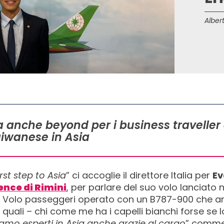
Albert
anche beyond per i business traveller e i
aiwanese in Asia
irst step to Asia
” ci accoglie il direttore Italia per
Ev
ence di Rimini
, per parlare del suo volo lanciato 
. Volo passeggeri operato con un B787-900 che arr
ui quali – chi come me ha i capelli bianchi forse se 
iamo esperti in Asia anche grazie al cargo
” commen