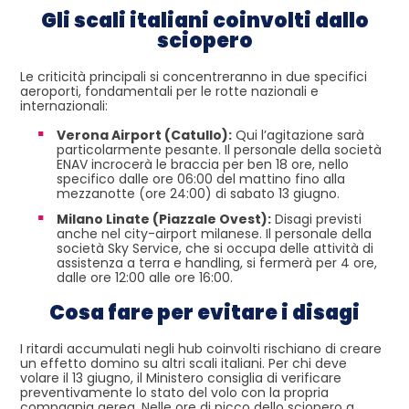
Gli scali italiani coinvolti dallo
sciopero
Le criticità principali si concentreranno in due specifici
aeroporti, fondamentali per le rotte nazionali e
internazionali:
Verona Airport (Catullo):
Qui l’agitazione sarà
particolarmente pesante. Il personale della società
ENAV incrocerà le braccia per ben 18 ore, nello
specifico dalle ore 06:00 del mattino fino alla
mezzanotte (ore 24:00) di sabato 13 giugno.
Milano Linate (Piazzale Ovest):
Disagi previsti
anche nel city-airport milanese. Il personale della
società Sky Service, che si occupa delle attività di
assistenza a terra e handling, si fermerà per 4 ore,
dalle ore 12:00 alle ore 16:00.
Cosa fare per evitare i disagi
I ritardi accumulati negli hub coinvolti rischiano di creare
un effetto domino su altri scali italiani. Per chi deve
volare il 13 giugno, il Ministero consiglia di verificare
preventivamente lo stato del volo con la propria
compagnia aerea. Nelle ore di picco dello sciopero a