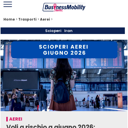
Home
>
Trasporti
>
Aerei
>
Scioperi
Iran
AEREI
Voli a rischio a giugno 2026: