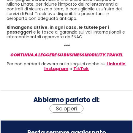
Milano Linate, per ridurre l’impatto dei rallentamenti ai
controlli di sicurezza a terra, è consigliabile usufruire dei
servizi di Fast Track ove disponibili e presentarsi in
aeroporto con adeguato anticipo.
Rimangono attive, in ogni caso, le tutele per i
passegger
i e le fasce di garanzia sui voli internazionali e
intercontinentali approvate da ENAC.
***
CONTINUA A LEGGERE SU BUSINESSMOBILITY.TRAVEL
Per non perderti davvero nulla seguici anche su
LinkedIn
,
Instagram
e
TikTok
Abbiamo parlato di:
Scioperi
Resta sempre aggiornato