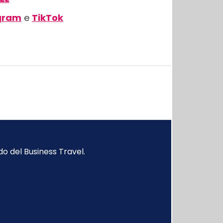
gram
e
TikTok
o del Business Travel.