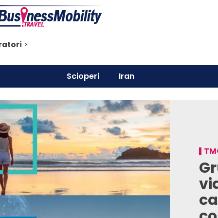
ratori
>
Scioperi
Iran
TMC
Gr
vi
ca
co