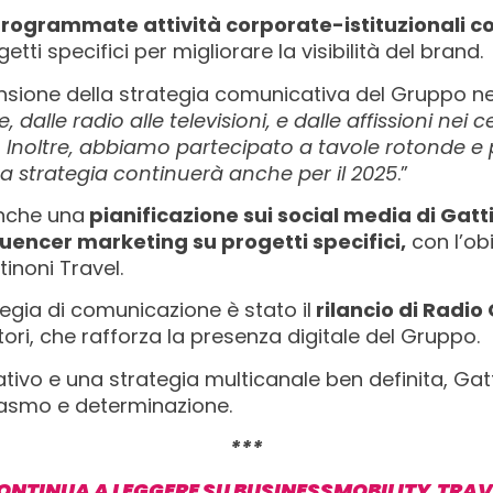
 programmate attività corporate-istituzionali c
etti specifici per migliorare la visibilità del brand.
nsione della strategia comunicativa del Gruppo ne
, dalle radio alle televisioni, e dalle affissioni nei 
re. Inoltre, abbiamo partecipato a tavole rotonde e 
strategia continuerà anche per il 2025
.”
nche una
pianificazione sui social media di Gat
luencer marketing su progetti specifici,
con l’obi
inoni Travel.
tegia di comunicazione è stato il
rilancio di Radio
atori, che rafforza la presenza digitale del Gruppo.
ativo e una strategia multicanale ben definita, Ga
iasmo e determinazione.
***
ONTINUA A LEGGERE SU BUSINESSMOBILITY.TRAV