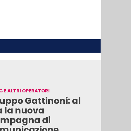
 E ALTRI OPERATORI
uppo Gattinoni: al
a la nuova
mpagna di
municazione