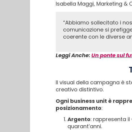
Isabella Maggi, Marketing & 
“Abbiamo sollecitato i nostri creativi interni a supportare tutte le business unit. La nuova campagna di
comunicazione si prefigge d
coerente con le diverse an
Leggi Anche:
Un ponte sul f
Il visual della campagna è s
creativo distintivo.
Ogni business unit è rappres
posizionamento
:
Argento
: rappresenta i
quarant’anni.