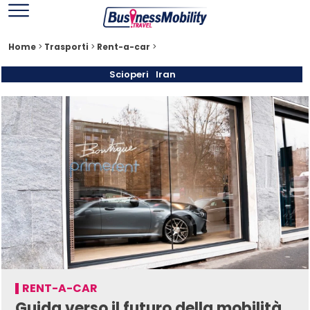
Home
>
Trasporti
>
Rent-a-car
>
Scioperi
Iran
RENT-A-CAR
Guida verso il futuro della mobilità