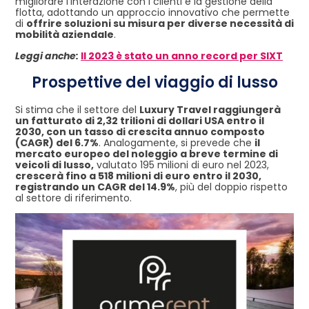
migliorare l’interazione con i clienti e la gestione della
flotta, adottando un approccio innovativo che permette
di
offrire soluzioni su misura per diverse necessità di
mobilità aziendale
.
Leggi anche:
Il 2023 è stato un anno record per SIXT
Prospettive del viaggio di lusso
Si stima che il settore del
Luxury Travel raggiungerà
un fatturato di 2,32 trilioni di dollari USA entro il
2030, con un tasso di crescita annuo composto
(CAGR) del 6.7%
. Analogamente, si prevede che
il
mercato europeo del noleggio a breve termine di
veicoli di lusso,
valutato 195 milioni di euro nel 2023,
crescerà fino a 518 milioni di euro entro il 2030,
registrando un CAGR del 14.9%
, più del doppio rispetto
al settore di riferimento.