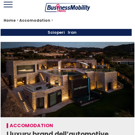
Home
>
Accomodation
>
Scioperi
Iran
ACCOMODATION
I luxury brand dell’automotive