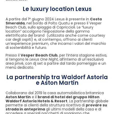
Le luxury location Lexus
A partire dal 1° giugno 2024 Lexus è presente in
Costa
Smeralda
, nel bordo di Polto Quatu e presso il Vesper
Beach Club, sulla spiaggia di Capriccioli. Le “luxury
location” accolgono l’esposizione della gamma
elettrificata del brand (utilizzata anche come courtesy
car degli ospiti) e, al contempo, offrono ai clienti
un’experience premium, che incarna i valori del marchio
di sostenibilità e futuro.
Presso il
Vesper Beach Club
, per l’intera stagione estiva,
si tengono le
Lexus One Night
, all’interno di un’esclusiva
area privé, con dj set a partire dal tardo pomeriggio e un
menù dedicato.
La partnership tra Waldorf Astoria
e Aston Martin
Collaborano dal 2019 la casa automobilistica britannica
Aston Martin
e il
brand di hotel del gruppo Hilton
Waldorf Astoria Hotels & Resort
. La partnership globale
permette ai clienti della struttura ricettiva di
provare su
strada in anteprima
gli ultimi modelli della casa e di
accedere a speciali pacchetti di soggiorno che