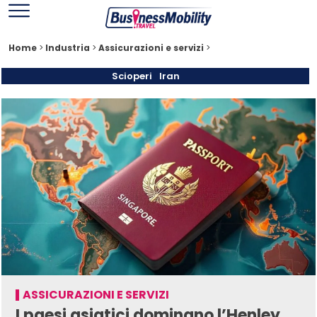
Home
>
Industria
>
Assicurazioni e servizi
>
Scioperi
Iran
ASSICURAZIONI E SERVIZI
I paesi asiatici dominano l’Henley