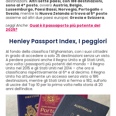
destinazioni.
Altri sette paesi, con 188 destinazioni,
sono al 4° posto
, ovvero
Austria, Belgio,
Lussemburgo, Paesi Bassi, Norvegia, Portogallo
e
Svezia
, mentre la
Nuova Zelanda
si trova al 5° posto
assieme ad altri due paesi europei;
Grecia e Svizzera
.
Leggi Anche
:
Qual è il passaporto più potente del
2025?
Henley Passport Index, I peggiori
Al fondo della classifica l’Afghanistan, con i suoi cittadini
in grado di accedere a solo 25 destinazioni senza un visto.
A perdere posizioni anche il Regno Unito e gli Stati Uniti,
una volta i passaporti più potenti del mondo – il Regno
Unito nel 2015 e gli Stati Uniti nel 2014 – che ora si
classificano rispettivamente al 6° e al decimo. Il Regno
Unito ha attualmente un accesso senza visto a 186
destinazioni, mentre gli Stati Uniti si ferma a 182, sull’orlo
di uscire dal Top 10 per la prima volta nella storia di 20
anni dell’indice.