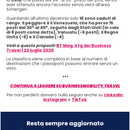
la
Cina
, che passa dal 94° al 60° posto del 2015, senza
aver ottenuto ancora l’accesso senza visto all’area
Schengen.
Guardando all’ultimo decennio solo
16 sono caduti di
rango. Il peggiore è il Venezuela, che ha perso 15
posti dal 30° al 45°, seguito dagli Stati Uniti (in calo
di 8 posti come detto), Vanuatu (-6 posti), il Regno
Unito (-5) e il Canada (-4)
.
Vedi a questo propositi
BT Mag, il tg del Business
Travel | 22 luglio 2025
La classifica viene compilata in base al numero di
destinazioni che i passaporti possono entrare senza un
visto.
***
CONTINUA A LEGGERE SU BUSINESSMOBILITY.TRAVEL
Per non perderti davvero nulla seguici anche su
LinkedIn
,
Instagram
e
TikTok
Resta sempre aggiornato