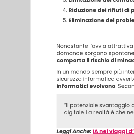
Riduzione dei rifiuti di
Eliminazione del prob
Nonostante l’ovvia attrattiva
domande sorgono spontane
comporta il rischio di min
In un mondo sempre più interco
sicurezza informatica avvert
informatici evolvono
. Seco
“Il potenziale svantaggio delle entrate senza chiave è la vulnerabilità intrinseca a qualsiasi sistema
digitale. La realtà è che
Leggi Anche:
IA nei viaggi d