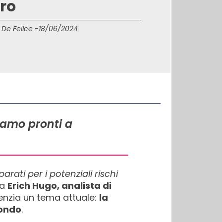
ro
 De Felice -
18/06/2024
siamo pronti a
ati per i potenziali rischi
da
Erich Hugo, analista di
enzia un tema attuale:
la
mondo
.