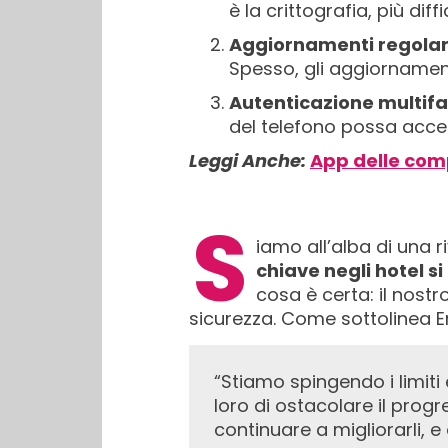
è la crittografia, più diff
Aggiornamenti regolar
Spesso, gli aggiornament
Autenticazione multifa
del telefono possa acced
Leggi Anche:
App delle comp
S
iamo all’alba di una 
chiave negli hotel s
cosa è certa: il nost
sicurezza. Come sottolinea E
“Stiamo spingendo i limiti e innovando costantemente. Sebbene ci siano dei rischi, non permetteremo
loro di ostacolare il progr
continuare a migliorarli, e