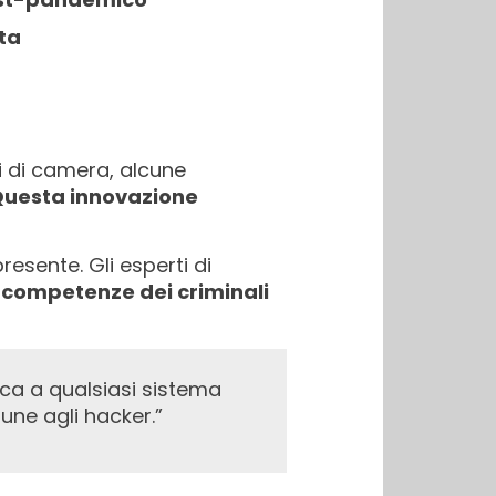
tta
vi di camera, alcune
? Questa innovazione
resente. Gli esperti di
 competenze dei criminali
une agli hacker.”