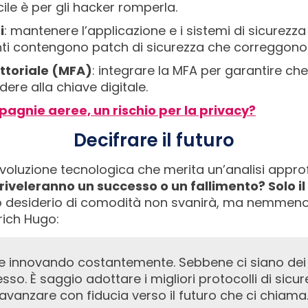
icile è per gli hacker romperla.
i
: mantenere l’applicazione e i sistemi di sicurezz
i contengono patch di sicurezza che correggono po
ttoriale (MFA)
: integrare la MFA per garantire che 
ere alla chiave digitale.
agnie aeree, un rischio per la privacy?
Decifrare il futuro
rivoluzione tecnologica che merita un’analisi appro
i riveleranno un successo o un fallimento? Solo i
ro desiderio di comodità non svanirà, ma nemmeno 
rich Hugo:
esso. È saggio adottare i migliori protocolli di sicu
 avanzare con fiducia verso il futuro che ci chiama.