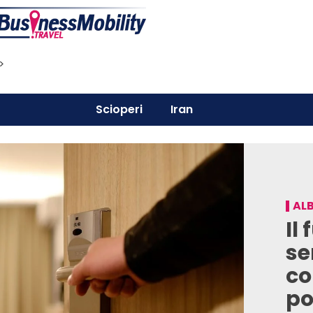
>
Scioperi
Iran
AL
Il
se
co
po