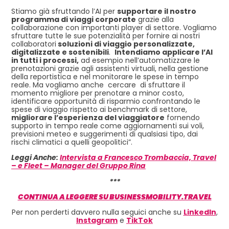
Stiamo già sfruttando l’AI per
supportare il nostro
programma di viaggi corporate
grazie alla
collaborazione con importanti player di settore. Vogliamo
sfruttare tutte le sue potenzialità per fornire ai nostri
collaboratori
soluzioni di viaggio personalizzate,
digitalizzate e sostenibili
.
Intendiamo applicare l’AI
in tutti i processi,
ad esempio nell’automatizzare le
prenotazioni grazie agli assistenti virtuali, nella gestione
della reportistica e nel monitorare le spese in tempo
reale. Ma vogliamo anche cercare di sfruttare il
momento migliore per prenotare a minor costo,
identificare opportunità di risparmio confrontando le
spese di viaggio rispetto ai benchmark di settore,
migliorare l’esperienza del viaggiatore
fornendo
supporto in tempo reale come aggiornamenti sui voli,
previsioni meteo e suggerimenti di qualsiasi tipo, dai
rischi climatici a quelli geopolitici”.
Leggi Anche:
Intervista a Francesco Trombaccia, Travel
– e Fleet – Manager del Gruppo Rina
***
CONTINUA A LEGGERE SU BUSINESSMOBILITY.TRAVEL
Per non perderti davvero nulla seguici anche su
LinkedIn
,
Instagram
e
TikTok