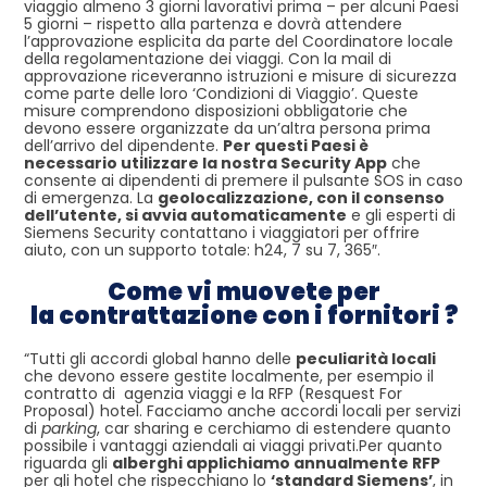
viaggio almeno 3 giorni lavorativi prima – per alcuni Paesi
5 giorni – rispetto alla partenza e dovrà attendere
l’approvazione esplicita da parte del Coordinatore locale
della regolamentazione dei viaggi. Con la mail di
approvazione riceveranno istruzioni e misure di sicurezza
come parte delle loro ‘Condizioni di Viaggio’. Queste
misure comprendono disposizioni obbligatorie che
devono essere organizzate da un’altra persona prima
dell’arrivo del dipendente.
Per questi Paesi è
necessario utilizzare la nostra Security App
che
consente ai dipendenti di premere il pulsante SOS in caso
di emergenza. La
geolocalizzazione, con il consenso
dell’utente, si avvia automaticamente
e gli esperti di
Siemens Security contattano i viaggiatori per offrire
aiuto, con un supporto totale: h24, 7 su 7, 365″.
Come vi muovete per
la
contrattazione con i fornitori ?
“Tutti gli accordi global hanno delle
peculiarità locali
che devono essere gestite localmente, per esempio il
contratto di agenzia viaggi e la RFP (Resquest For
Proposal) hotel. Facciamo anche accordi locali per servizi
di
parking
, car sharing e cerchiamo di estendere quanto
possibile i vantaggi aziendali ai viaggi privati.Per quanto
riguarda gli
alberghi applichiamo annualmente RFP
per gli hotel che rispecchiano lo
‘standard Siemens’
, in