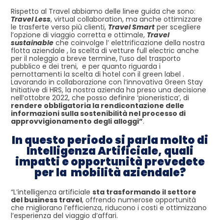
Rispetto al Travel abbiamo delle linee guida che sono:
Travel Less
, virtual collaboration, ma anche ottimizzare
le trasferte verso più clienti,
Travel Smart
per scegliere
l’opzione di viaggio corretta e ottimale,
Travel
sustainable
che coinvolge l’ elettrificazione della nostra
flotta aziendale , la scelta di vetture full electric anche
per il noleggio a breve termine, l’uso del trasporto
pubblico e dei treni, e per quanto riguarda i
pernottamenti la scelta di hotel con il green label .
Lavorando in collaborazione con l’innovativa Green Stay
Initiative di HRS, la nostra azienda ha preso una decisione
nell’ottobre 2022, che posso definire ‘pioneristica’, di
rendere obbligatoria la rendicontazione delle
informazioni sulla sostenibilità nel processo di
approvvigionamento degli alloggi”
.
In questo periodo si parla molto di
Intelligenza Artificiale, quali
impatti e opportunità prevedete
per la mobilità aziendale?
“L’intelligenza artificiale
sta trasformando il settore
del business travel
, offrendo numerose opportunità
che migliorano l’efficienza, riducono i costi e ottimizzano
l’esperienza del viaggio d’affari.