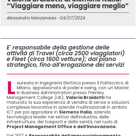
“Viaggiare meno, viaggiare meglio”
Alessandra Manzanares -
04/07/2024
IN QUESTO ARTICOLO
E' responsabile della gestione delle
attività di Travel (circa 2500 viaggiatori)
e Fleet (circa 1600 vetture); dal piano
strategico, fino all’erogazione dei servizi
L
aureata in Ingegneria Elettrica presso il Politecnico di
Milano, appassionata di padel e swing, con un Master
in Business Administration presso l’Henley
Management College (UK),
Valeria Braidotti
ha
maturato la sua esperienza di vendita di servizi e soluzioni
complesse lavorativa in aziende multinazionali in ambito
ICT per poi approdare in
Siemens Italia
, azienda
tecnologica leader nei settori dell’industria, delle
infrastrutture, dei trasporti e della sanità, nel ruolo di
Project Management Office e dell’Innovazione.
Dal 2017 è
Responsabile dell’approvvigionamento