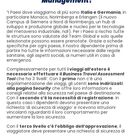
Management
?
“I Paesi dove viaggiamo di più sono
Italia e Germania
, in
particolare Monaco, Norimberga e Erlangen (il nuovo
Campus di Siemens a Nord di Norimberga, un hub di
sviluppo e produzione globale e nucleo per le tecnologie
del metaverso industriale,
ndr
). Per i Paesi a rischio tutte
le strutture sono valutate dal Team Global e solo quelle
selezionate possono essere prenotate. Grazie a schede
specifiche per ogni paese, il nostro dipendente prima di
partire ha tutte le informazioni necessarie dalle regole
sanitarie, agli aspetti sociali, ai numeri utili in caso di
emergenza.
Complessivamente per tutti
i viaggi all’estero è
necessario effettuare il
Business Travel Assessment
Tool
che ha 3 ‘livelli’. Con il
primo
non c’è una
regolamentazione dei viaggi, gli utenti
sono indirizzati
alla pagina
Security
che offre loro informazioni e
consigli relativi alla sicurezza nel paese di destinazione.
Con il
secondo c’è la
necessità di registrazione
. In
questo caso i dipendenti devono presentare una
richiesta ‘di sicurezza di viaggio’ e ricevono istruzioni
vincolanti riguardanti il loro comportamento per
aumentare la loro sicurezza.
Con il
terzo livello c’è l’obbligo dell’approvazione
, il
viaggiatore deve presentare una richiesta di sicurezza di