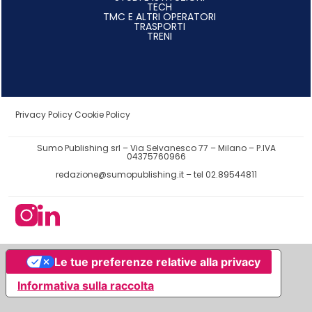
TECH
TMC E ALTRI OPERATORI
TRASPORTI
TRENI
Privacy Policy
Cookie Policy
Sumo Publishing srl – Via Selvanesco 77 – Milano – P.IVA
04375760966
redazione@sumopublishing.it
– tel 02.89544811
Le tue preferenze relative alla privacy
Informativa sulla raccolta