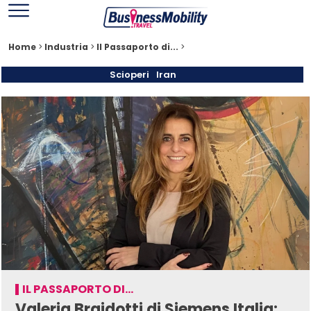
Home
>
Industria
>
Il Passaporto di...
>
Scioperi
Iran
IL PASSAPORTO DI...
Valeria Braidotti di Siemens Italia: