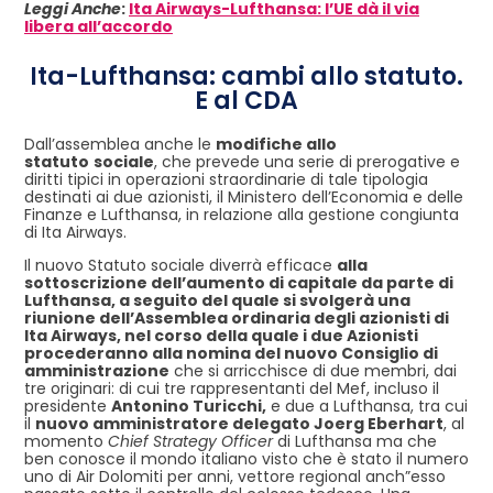
Leggi Anche
:
Ita Airways-Lufthansa: l’UE dà il via
libera all’accordo
Ita-Lufthansa: cambi allo statuto.
E al CDA
Dall’assemblea anche le
modifiche allo
statuto
sociale
, che prevede una serie di prerogative e
diritti tipici in operazioni straordinarie di tale tipologia
destinati ai due azionisti, il Ministero dell’Economia e delle
Finanze e Lufthansa, in relazione alla gestione congiunta
di Ita Airways.
Il nuovo Statuto sociale diverrà efficace
alla
sottoscrizione dell’aumento di capitale da parte di
Lufthansa, a seguito del quale si svolgerà una
riunione dell’Assemblea ordinaria degli azionisti di
Ita Airways, nel corso della quale i due Azionisti
procederanno alla nomina del nuovo Consiglio di
amministrazione
che si arricchisce di due membri, dai
tre originari: di cui tre rappresentanti del Mef, incluso il
presidente
Antonino Turicchi,
e due a Lufthansa, tra cui
il
nuovo amministratore delegato Joerg Eberhart
, al
momento
Chief Strategy Officer
di Lufthansa ma che
ben conosce il mondo italiano visto che è stato il numero
uno di Air Dolomiti per anni, vettore regional anch”esso