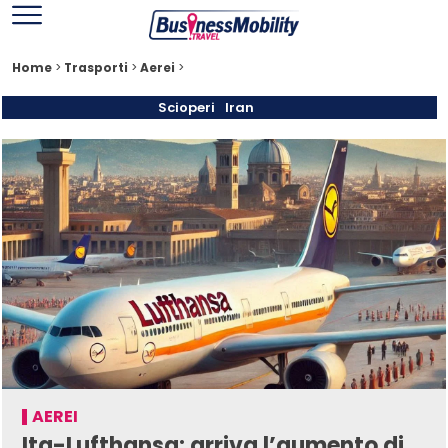
Home
>
Trasporti
>
Aerei
>
Scioperi
Iran
AEREI
Ita-Lufthansa: arriva l’aumento di