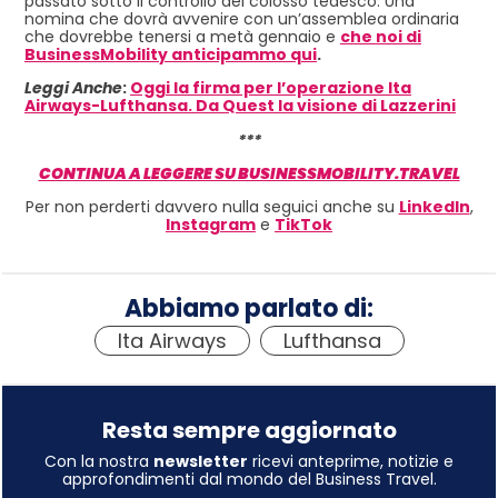
passato sotto il controllo del colosso tedesco. Una
nomina che dovrà avvenire con un’assemblea ordinaria
che dovrebbe tenersi a metà gennaio e
che noi di
BusinessMobility anticipammo qui
.
Leggi Anche
:
Oggi la firma per l’operazione Ita
Airways-Lufthansa. Da Quest la visione di Lazzerini
***
CONTINUA A LEGGERE SU BUSINESSMOBILITY.TRAVEL
Per non perderti davvero nulla seguici anche su
LinkedIn
,
Instagram
e
TikTok
Abbiamo parlato di:
Ita Airways
,
Lufthansa
Resta sempre aggiornato
Con la nostra
newsletter
ricevi anteprime, notizie e
approfondimenti dal mondo del Business Travel.