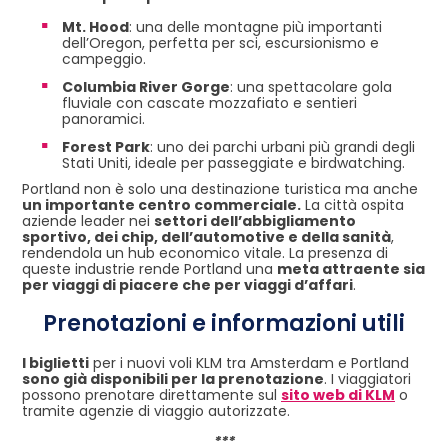
Mt. Hood
: una delle montagne più importanti
dell’Oregon, perfetta per sci, escursionismo e
campeggio.
Columbia River Gorge
: una spettacolare gola
fluviale con cascate mozzafiato e sentieri
panoramici.
Forest Park
: uno dei parchi urbani più grandi degli
Stati Uniti, ideale per passeggiate e birdwatching.
Portland non è solo una destinazione turistica ma anche
un importante centro commerciale.
La città ospita
aziende leader nei
settori dell’abbigliamento
sportivo, dei chip, dell’automotive e della sanità
,
rendendola un hub economico vitale. La presenza di
queste industrie rende Portland una
meta attraente sia
per viaggi di piacere che per viaggi d’affari
.
Prenotazioni e informazioni utili
I biglietti
per i nuovi voli KLM tra Amsterdam e Portland
sono già disponibili per la prenotazione
. I viaggiatori
possono prenotare direttamente sul
sito web di KLM
o
tramite agenzie di viaggio autorizzate.
***