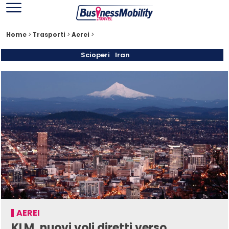
Home
>
Trasporti
>
Aerei
>
Scioperi
Iran
AEREI
KLM, nuovi voli diretti verso