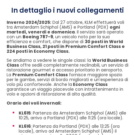
In dettaglio i nuovi collegamenti
Inverno 2024/2025:
Dal 27 ottobre, KLM effettuerà voli
tra Amsterdam Schiphol (AMS) e Portland (PDX)
ogni
martedì, venerdì e domenica
. Il servizio sarà operato
con un
Boeing 787-9
, un veicolo noto per la sua
efficienza e comfort, che dispone di
30 posti in World
Business Class, 21 posti in Premium Comfort Class e
224 posti in Economy Class.
Se andiamo a vedere le singole classi: la
World Business
Class
offre sedili completamente reclinabili, un servizio di
ristorazione gourmet e accesso prioritario in aeroporto.
La
Premium Comfort Class
fornisce maggiore spazio
per le gambe, servizi di bordo migliorati e un’esperienza di
volo più confortevole. Anche la
Economy Class
garantisce un viaggio piacevole con intrattenimento in
volo e opzioni di ristorazione di alta qualità.
Orario dei voli invernali:
KL615
: Partenza da Amsterdam Schiphol (AMS) alle
10:25, arrivo a Portland (PDX) alle 11:25 (ora locale).
KL616
: Partenza da Portland (PDX) alle 13:25 (ora
locale), arrivo ad Amsterdam Schiphol (AMS) il