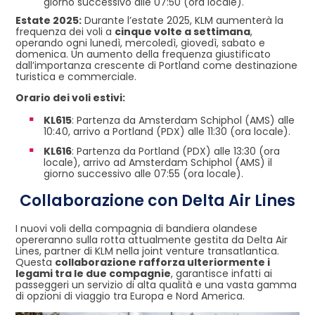
giorno successivo alle 07:50 (ora locale).
Estate 2025:
Durante l’estate 2025, KLM aumenterà la
frequenza dei voli a
cinque volte a settimana
,
operando ogni lunedì, mercoledì, giovedì, sabato e
domenica. Un aumento della frequenza giustificato
dall’importanza crescente di Portland come destinazione
turistica e commerciale.
Orario dei voli estivi:
KL615
: Partenza da Amsterdam Schiphol (AMS) alle
10:40, arrivo a Portland (PDX) alle 11:30 (ora locale).
KL616
: Partenza da Portland (PDX) alle 13:30 (ora
locale), arrivo ad Amsterdam Schiphol (AMS) il
giorno successivo alle 07:55 (ora locale).
Collaborazione con Delta Air Lines
I nuovi voli della compagnia di bandiera olandese
opereranno sulla rotta attualmente gestita da Delta Air
Lines, partner di KLM nella joint venture transatlantica.
Questa
collaborazione rafforza ulteriormente i
legami tra le due compagnie
, garantisce infatti ai
passeggeri un servizio di alta qualità e una vasta gamma
di opzioni di viaggio tra Europa e Nord America.