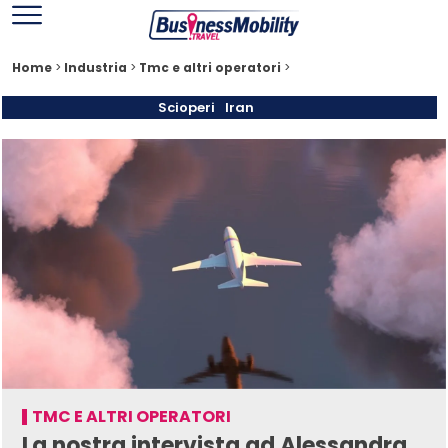
Home
>
Industria
>
Tmc e altri operatori
>
Scioperi
Iran
TMC E ALTRI OPERATORI
La nostra intervista ad Alessandra