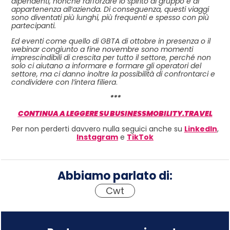
dipendenti, nonché rafforzare lo spirito di gruppo e di
appartenenza all‘azienda. Di conseguenza, questi viaggi
sono diventati più lunghi, più frequenti e spesso con più
partecipanti.
Ed eventi come quello di GBTA di ottobre in presenza o il
webinar congiunto a fine novembre sono momenti
imprescindibili di crescita per tutto il settore, perché non
solo ci aiutano a informare e formare gli operatori del
settore, ma ci danno inoltre la possibilità di confrontarci e
condividere con l’intera filiera
.
***
CONTINUA A LEGGERE SU BUSINESSMOBILITY.TRAVEL
Per non perderti davvero nulla seguici anche su
LinkedIn
,
Instagram
e
TikTok
Abbiamo parlato di:
Cwt