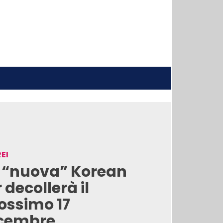
EI
 “nuova” Korean
r decollerà il
ossimo 17
cembre