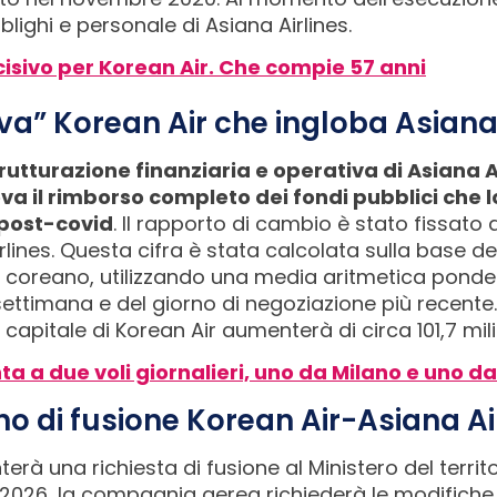
 obblighi e personale di Asiana Airlines.
isivo per Korean Air. Che compie 57 anni
va” Korean Air che ingloba Asiana 
trutturazione finanziaria e operativa di Asiana A
eva il rimborso completo dei fondi pubblici che
 post-covid
. Il rapporto di cambio è stato fissato 
rlines. Questa cifra è stata calcolata sulla base d
t coreano, utilizzando una media aritmetica ponder
 settimana e del giorno di negoziazione più recent
 capitale di Korean Air aumenterà di circa 101,7 mili
ta a due voli giornalieri, uno da Milano e uno d
ano di fusione Korean Air-Asiana Ai
à una richiesta di fusione al Ministero del territor
 2026, la compagnia aerea richiederà le modifiche 