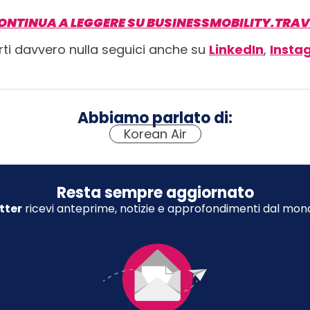
ONTINUA A LEGGERE SU BUSINESSMOBILITY.TRAV
rti davvero nulla seguici anche su
LinkedIn
,
Insta
Abbiamo parlato di:
Korean Air
Resta sempre aggiornato
tter
ricevi anteprime, notizie e approfondimenti dal mond