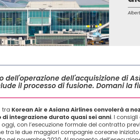
Albert
o dell'operazione dell'acquisizione di As
lude il processo di fusione. Domani la fi
o tra
Korean Air e Asiana Airlines convolerà a no
di integrazione durato quasi sei anni
. I consig
oggi, con l’esecuzione formale del contratto prev
ne tra le due maggiori compagnie coreane iniziato
mato nel novembre 2020. Al momento dell’esecuzione