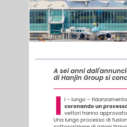
IN QUESTO ARTICOLO
A sei anni dall'annunci
di Hanjin Group si conc
I
l – lungo – fidanzament
coronando un processo 
vettori hanno approvato 
Una lungo processo di fusio
sottoscrizione di azioni fir