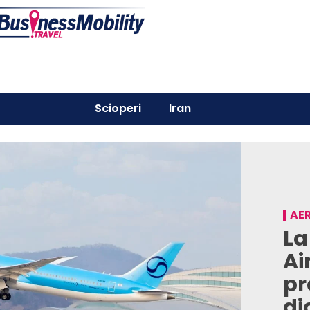
Scioperi
Iran
AER
La
Ai
pr
di