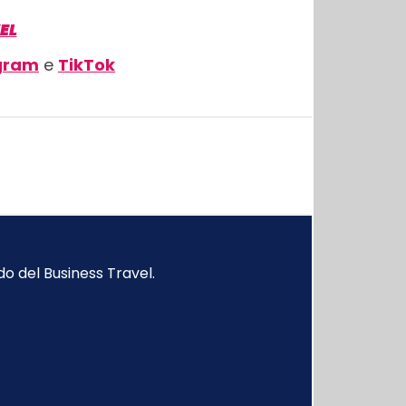
EL
gram
e
TikTok
o del Business Travel.