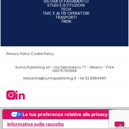
SISTEMI DI PAGAMENTO
STUDI E ISTITUZIONI
TECH
TMC E ALTRI OPERATORI
TRASPORTI
TRENI
Privacy Policy
Cookie Policy
Sumo Publishing srl – Via Selvanesco 77 – Milano – P.IVA
04375760966
redazione@sumopublishing.it
– tel 02.89544811
Le tue preferenze relative alla privacy
Informativa sulla raccolta