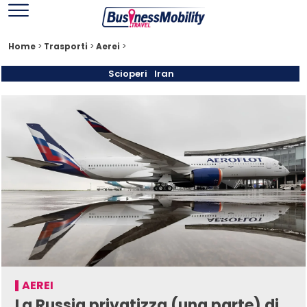
Home
>
Trasporti
>
Aerei
>
Scioperi
Iran
AEREI
La Russia privatizza (una parte) di