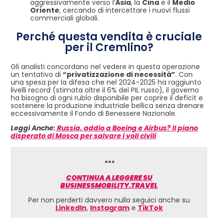
aggressivamente verso l’
Asia
, la
Cina
e il
Medio
Oriente
, cercando di intercettare i nuovi flussi
commerciali globali.
Perché questa vendita è cruciale
per il Cremlino?
Gli analisti concordano nel vedere in questa operazione
un tentativo di
“privatizzazione di necessità”
. Con
una spesa per la difesa che nel 2024-2025 ha raggiunto
livelli record (stimata oltre il 6% del PIL russo), il governo
ha bisogno di ogni rublo disponibile per coprire il deficit e
sostenere la produzione industriale bellica senza drenare
eccessivamente il Fondo di Benessere Nazionale.
Leggi Anche:
Russia, addio a Boeing e Airbus? Il piano
disperato di Mosca per salvare i voli civili
***
CONTINUA A LEGGERE SU
BUSINESSMOBILITY.TRAVEL
Per non perderti davvero nulla seguici anche su
LinkedIn
,
Instagram
e
TikTok