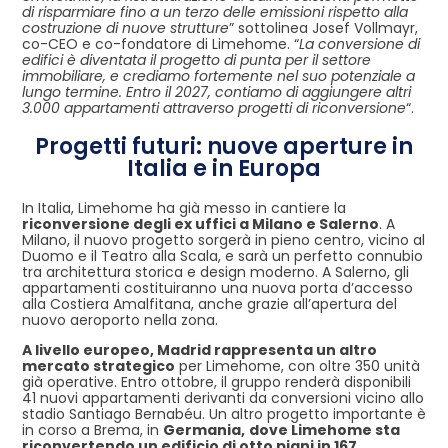
di risparmiare fino a un terzo delle emissioni rispetto alla
costruzione di nuove strutture
” sottolinea Josef Vollmayr,
co-CEO e co-fondatore di Limehome. “
La conversione di
edifici è diventata il progetto di punta per il settore
immobiliare, e crediamo fortemente nel suo potenziale a
lungo termine. Entro il 2027, contiamo di aggiungere altri
3.000 appartamenti attraverso progetti di riconversione
“.
Progetti futuri: nuove aperture in
Italia e in Europa
In Italia, Limehome ha già messo in cantiere la
riconversione degli ex uffici a Milano e Salerno
. A
Milano, il nuovo progetto sorgerà in pieno centro, vicino al
Duomo e il Teatro alla Scala, e sarà un perfetto connubio
tra architettura storica e design moderno. A Salerno, gli
appartamenti costituiranno una nuova porta d’accesso
alla Costiera Amalfitana, anche grazie all’apertura del
nuovo aeroporto nella zona.
A livello europeo, Madrid rappresenta un altro
mercato strategico
per Limehome, con oltre 350 unità
già operative. Entro ottobre, il gruppo renderà disponibili
41 nuovi appartamenti derivanti da conversioni vicino allo
stadio Santiago Bernabéu. Un altro progetto importante è
in corso a Brema, in
Germania,
dove Limehome sta
riconvertendo un edificio di otto piani in 167