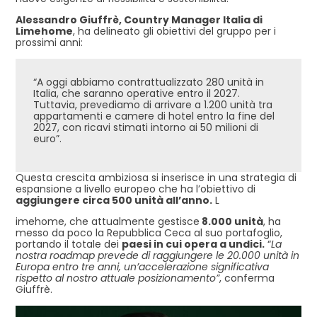
Alessandro Giuffrè, Country Manager Italia di
Limehome
, ha delineato gli obiettivi del gruppo per i
prossimi anni:
“A oggi abbiamo contrattualizzato 280 unità in
Italia, che saranno operative entro il 2027.
Tuttavia, prevediamo di arrivare a 1.200 unità tra
appartamenti e camere di hotel entro la fine del
2027, con ricavi stimati intorno ai 50 milioni di
euro”.
Questa crescita ambiziosa si inserisce in una strategia di
espansione a livello europeo che ha l’obiettivo di
aggiungere circa 500 unità all’anno.
L
imehome, che attualmente gestisce
8.000 unità
, ha
messo da poco la Repubblica Ceca al suo portafoglio,
portando il totale dei
paesi in cui opera a undici.
“
La
nostra roadmap prevede di raggiungere le 20.000 unità in
Europa entro tre anni, un’accelerazione significativa
rispetto al nostro attuale posizionamento”
, conferma
Giuffrè.