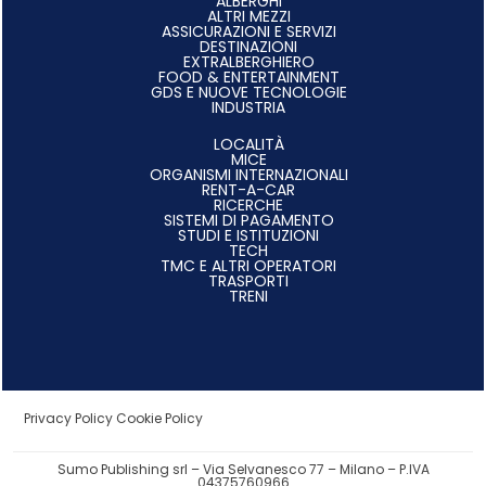
ALBERGHI
ALTRI MEZZI
ASSICURAZIONI E SERVIZI
DESTINAZIONI
EXTRALBERGHIERO
FOOD & ENTERTAINMENT
GDS E NUOVE TECNOLOGIE
INDUSTRIA
LOCALITÀ
MICE
ORGANISMI INTERNAZIONALI
RENT-A-CAR
RICERCHE
SISTEMI DI PAGAMENTO
STUDI E ISTITUZIONI
TECH
TMC E ALTRI OPERATORI
TRASPORTI
TRENI
Privacy Policy
Cookie Policy
Sumo Publishing srl – Via Selvanesco 77 – Milano – P.IVA
04375760966