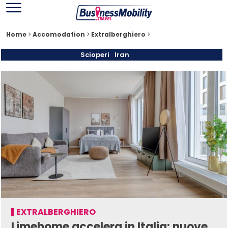
Home
>
Accomodation
>
Extralberghiero
>
Scioperi
Iran
EXTRALBERGHIERO
Limehome accelera in Italia: nuove