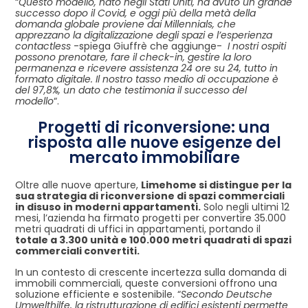
“
Questo modello, nato negli Stati Uniti, ha avuto un grande
successo dopo il Covid, e oggi più della metà della
domanda globale proviene dai Millennials, che
apprezzano la digitalizzazione degli spazi e l’esperienza
contactless
-spiega Giuffrè che aggiunge-
I nostri ospiti
possono prenotare, fare il check-in, gestire la loro
permanenza e ricevere assistenza 24 ore su 24, tutto in
formato digitale. Il nostro tasso medio di occupazione è
del 97,8%, un dato che testimonia il successo del
modello
“.
Progetti di riconversione: una
risposta alle nuove esigenze del
mercato immobiliare
Oltre alle nuove aperture,
Limehome si distingue per la
sua strategia di riconversione di spazi commerciali
in disuso in moderni appartamenti.
Solo negli ultimi 12
mesi, l’azienda ha firmato progetti per convertire 35.000
metri quadrati di uffici in appartamenti, portando il
totale a 3.300 unità e 100.000 metri quadrati di spazi
commerciali convertiti.
In un contesto di crescente incertezza sulla domanda di
immobili commerciali, queste conversioni offrono una
soluzione efficiente e sostenibile. “
Secondo Deutsche
Umwelthilfe, la ristrutturazione di edifici esistenti permette