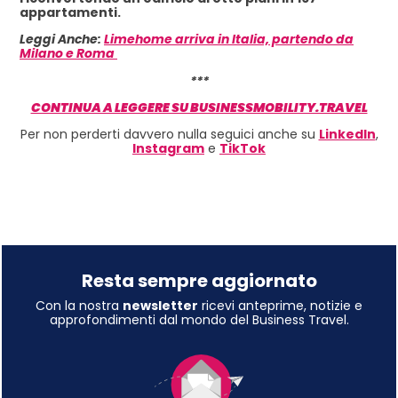
appartamenti.
Leggi Anche:
Limehome arriva in Italia, partendo da
Milano e Roma
***
CONTINUA A LEGGERE SU BUSINESSMOBILITY.TRAVEL
Per non perderti davvero nulla seguici anche su
LinkedIn
,
Instagram
e
TikTok
Resta sempre aggiornato
Con la nostra
newsletter
ricevi anteprime, notizie e
approfondimenti dal mondo del Business Travel.