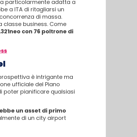
pia particolarmente adatta a
e a ITA di ritagliarsi un
a concorrenza di massa.
la classe business. Come
321neo con 76 poltrone di
ess
el
a prospettiva è intrigante ma
ne ufficiale del Piano
i poter pianificare qualsiasi
rebbe un asset di primo
almente di un city airport