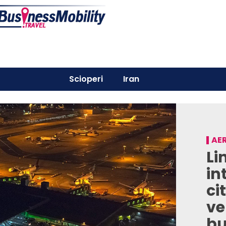
Scioperi
Iran
AER
Li
in
ci
ve
bu