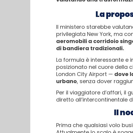
La propos
Il ministero starebbe valutan
privilegiata New York, ma co
aeromobili a corridoio sin
di bandiera tradizionali.
La formula è interessante e 
posizionato nel cuore della c
London City Airport —
dove l
urbano
, senza dover raggiun
Per il viaggiatore d’affari, 
diretto all’intercontinentale 
Il n
Prima che qualsiasi volo busin
Attualmente lo scalo è sogget