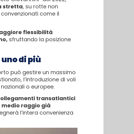
 stretta
, su rotte non
i convenzionati come il
ggiore flessibilità
no,
sfruttando la posizione
 uno di più
roporto può gestire un massimo
ionato, l’introduzione di voli
nazionali o europee.
 collegamenti transatlantici
 e medio raggio già
segnerà l’intera convenienza