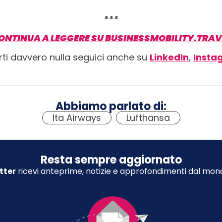
***
ONTINUA A LEGGERE SU BUSINESSMOBILITY.TRAV
rti davvero nulla seguici anche su
LinkedIn
,
Insta
Abbiamo parlato di:
Ita Airways
,
Lufthansa
Resta sempre aggiornato
tter
ricevi anteprime, notizie e approfondimenti dal mond