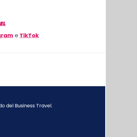
EL
gram
e
TikTok
o del Business Travel.