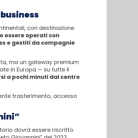
n business
ntinentali, con destinazione
o essere operati con
ess e gestiti da compagnie
alista, ma un gateway premium
te in Europa — su tutte il
si a pochi minuti dal centro
niente trasferimento, accesso
nini”
torio dovrà essere riscritto.
reto Giovannini” del 2022,