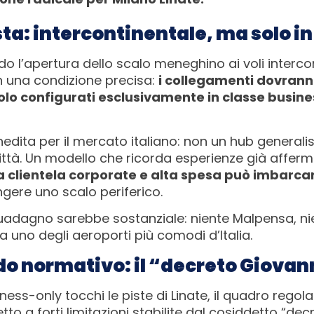
ta: intercontinentale, ma solo i
do l’apertura dello scalo meneghino ai voli interco
n una condizione precisa:
i collegamenti dovrann
golo configurati esclusivamente in classe busin
inedita per il mercato italiano: non un hub gener
ittà. Un modello che ricorda esperienze già afferma
a clientela corporate e alta spesa può imbarcar
gere uno scalo periferico.
il guadagno sarebbe sostanziale: niente Malpensa, 
da uno degli aeroporti più comodi d’Italia.
odo normativo: il “decreto Giovan
ess-only tocchi le piste di Linate, il quadro regola
to a forti limitazioni stabilite dal cosiddetto “dec