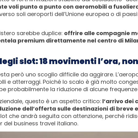
e voli punto a punto con aeromobili a fusoliera
e verso soli aeroporti dell’Unione europea o di paes
nistero sarebbe duplice:
offrire alle compagnie ma
entela premium direttamente nel centro di Mila
 degli slot: 18 movimenti l’ora, non
e resta però uno scoglio difficile da aggirare. L’ae
lli e atterraggi. Poiché lo scalo è già molto congest
e probabilmente la riduzione di alcune frequenze 
aziendale, questo è un aspetto critico:
l’arrivo dei
duzione dell’offerta sulle destinazioni di breve
slot che andrà seguita con attenzione, perché ridi
r del business travel italiano.