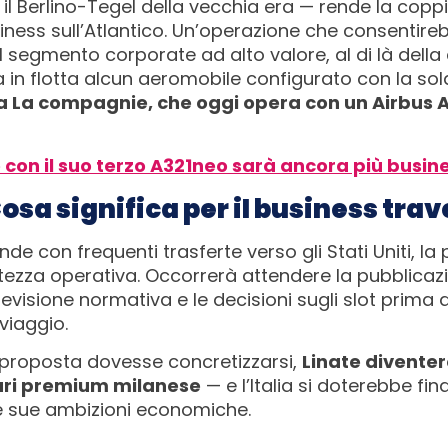
 il Berlino-Tegel della vecchia era — rende la cop
iness sull’Atlantico. Un’operazione che consentirebb
l segmento corporate ad alto valore, al di là dell
in flotta alcun aeromobile configurato con la so
a La compagnie, che oggi opera con un Airbus A
on il suo terzo A321neo sarà ancora più busin
osa significa per il business trav
nde con frequenti trasferte verso gli Stati Uniti, l
ezza operativa. Occorrerà attendere la pubblicazio
revisione normativa e le decisioni sugli slot prima d
viaggio.
a proposta dovesse concretizzarsi,
Linate divente
fari premium milanese
— e l’Italia si doterebbe fin
le sue ambizioni economiche.