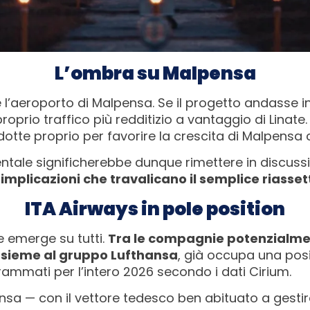
L’ombra su Malpensa
 è l’aeroporto di Malpensa. Se il progetto andasse i
prio traffico più redditizio a vantaggio di Linate. 
odotte proprio per favorire la crescita di Malpensa
inentale significherebbe dunque rimettere in discuss
n
implicazioni che travalicano il semplice riassett
ITA Airways in pole position
e emerge su tutti.
Tra le compagnie potenzialmen
nsieme al gruppo Lufthansa
, già occupa una pos
grammati per l’intero 2026 secondo i dati Cirium.
ansa — con il vettore tedesco ben abituato a gesti