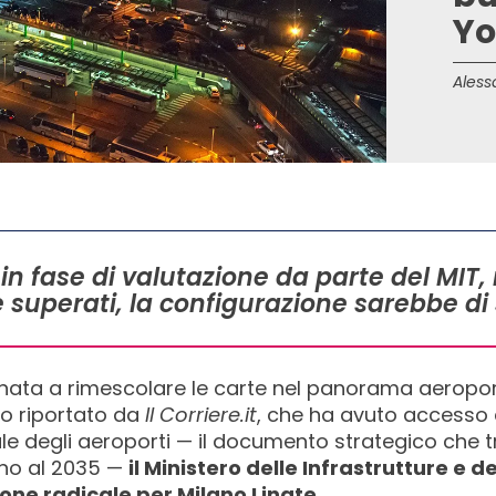
Yo
Aless
 in fase di valutazione da parte del MIT
e superati, la configurazione sarebbe di s
tinata a rimescolare le carte nel panorama aerop
o riportato da
Il Corriere.it
, che ha avuto accesso 
e degli aeroporti — il documento strategico che t
fino al 2035 —
il Ministero delle Infrastrutture e 
ne radicale per Milano Linate.