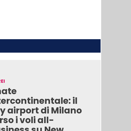
EI
nate
tercontinentale: il
ty airport di Milano
rso i voli all-
siness su New