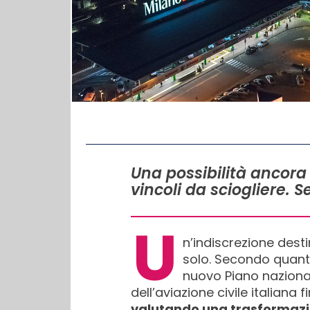
IN QUESTO ARTICOLO
Una possibilità ancora
vincoli da sciogliere. S
U
n’indiscrezione des
solo. Secondo quant
nuovo Piano nazional
dell’aviazione civile italiana 
valutando una trasformazio