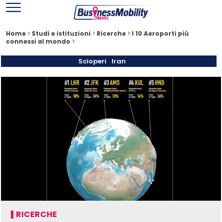
Home
>
Studi e istituzioni
>
Ricerche
>
I 10 Aeroporti più
connessi al mondo
>
Scioperi
Iran
RICERCHE