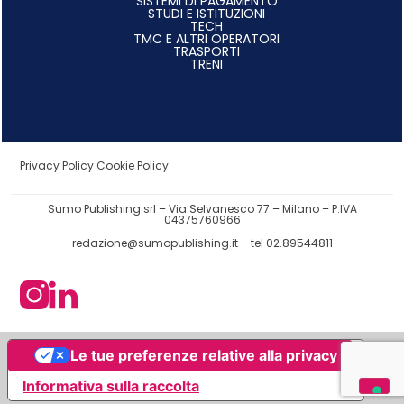
SISTEMI DI PAGAMENTO
STUDI E ISTITUZIONI
TECH
TMC E ALTRI OPERATORI
TRASPORTI
TRENI
Privacy Policy
Cookie Policy
Sumo Publishing srl – Via Selvanesco 77 – Milano – P.IVA
04375760966
redazione@sumopublishing.it
– tel 02.89544811
Le tue preferenze relative alla privacy
Informativa sulla raccolta