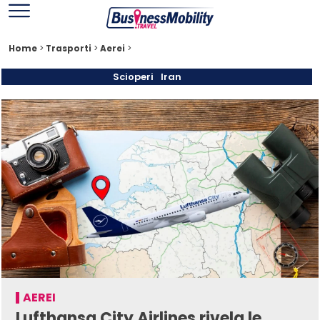
Home
>
Trasporti
>
Aerei
>
Scioperi
Iran
AEREI
Lufthansa City Airlines rivela le