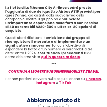
La
flotta di Lufthansa City Airlines vedrà presto
l’aggiunta di due dei quattro Airbus A319 previsti per
quest’anno
, già distinti dalla nuova livrea della
compagnia. Inoltre, il gruppo ha
annunciato
un’importante espansione della flotta con l’ordine
di 40 aeromobili A220-300 e ulteriori 20 opzioni di
acquisto
.
Questi sforzi riflettono
l’ambizione del gruppo di
riconquistare il mercato e di implementare un
significativo rinnovamento
, con l’obiettivo di
espandere la flotta a “un numero di aeromobili a tre
cifre” entro il 2024,
sostituendo i precedenti CRJ
,
come abbiamo visto
qui in questo articolo
.
***
CONTINUA A LEGGERE SU BUSINESSMOBILITY.TRAVEL
Per non perderti davvero nulla seguici anche su
LinkedIn
,
Instagram
e
TikTok
Abbiamo parlato di: