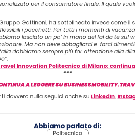
nalizzato per il consumatore finale. Il quale vuol
ruppo Gattinoni, ha sottolineato invece come il s
lessibili i pacchetti. Per tutti i momenti di vacanza
biamo lasciato un po’ in mano del fai da te sul we
nzionare. Ma non deve abbagliarci e farci dimentic
alia dobbiamo sempre più far attenzione alla dil
po
“.
ravel Innovation Politecnico di Milano: continu
***
ONTINUA A LEGGERE SU BUSINESSMOBILITY.TRAV
rti davvero nulla seguici anche su
LinkedIn
,
Insta
Abbiamo parlato di:
Politecnico