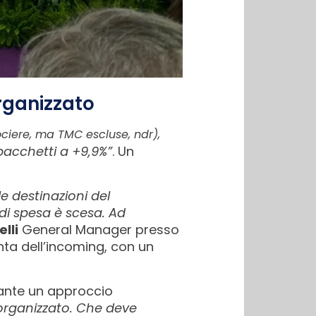
organizzato
ciere, ma TMC escluse, ndr),
 pacchetti a +9,9%”
. Un
e destinazioni del
à di spesa è scesa. Ad
lli
General Manager presso
nta dell’incoming, con un
tante un approccio
o organizzato. Che deve