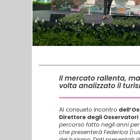
IN QUESTO ARTICOLO
Il mercato rallenta, ma
volta analizzato il tur
Al consueto incontro
dell’Os
Direttore degli Osservatori
percorso fatto negli anni per
che presenterà Federica (russ
del turismo. Dati presentati d