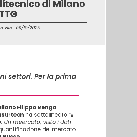
litecnico di Milano
 TTG
o Vita -
09/10/2025
i settori. Per la prima
Milano Filippo Renga
Insurtech
ha sottolineato “
il
. Un meercato, visto i dati
a quantificazione del mercato
a Russo
.