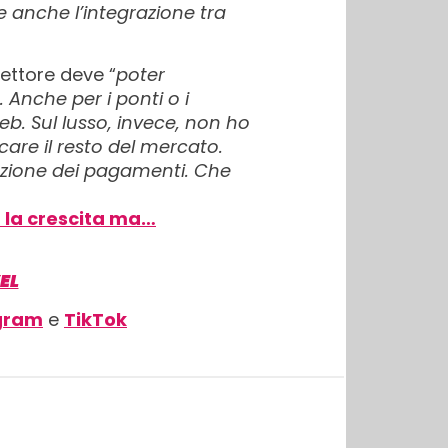
e anche l’integrazione tra
ettore deve “
poter
. Anche per i ponti o i
b. Sul lusso, invece, non ho
are il resto del mercato.
azione dei pagamenti. Che
a la crescita ma…
EL
gram
e
TikTok