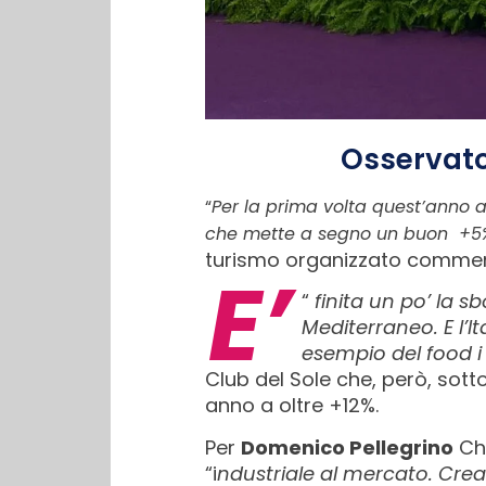
Osservator
“
Per la prima volta quest’anno 
che mette a segno un buon +5% p
turismo organizzato comment
E’
“
finita un po’ la s
Mediterraneo. E l’It
esempio del food i 
Club del Sole che, però, sott
anno a oltre +12%.
Per
Domenico Pellegrino
Chi
“i
ndustriale al mercato. Crean