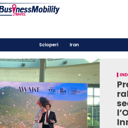
Scioperi
Iran
IN
Pr
ra
se
l’
In