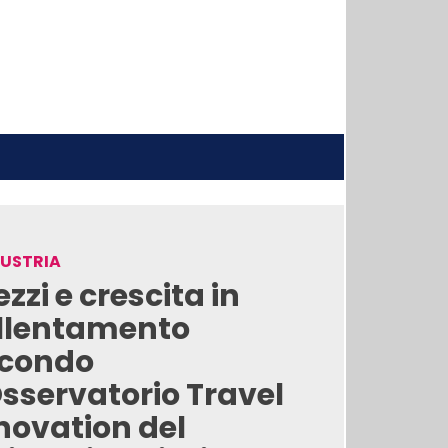
DUSTRIA
ezzi e crescita in
llentamento
condo
Osservatorio Travel
novation del