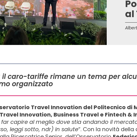
Po
al
Albert
 il caro-tariffe rimane un tema per alcun
ismo organizzato
servatorio Travel Innovation del Politecnico di 
 Travel Innovation, Business Travel e Fintech & 
 far capire al meglio dove stia andando il mercato
o, leggi sotto, ndr) in salute
“. Con la novità dell
alla Ricercatrice Senior, dell’Osservatorio
Federic