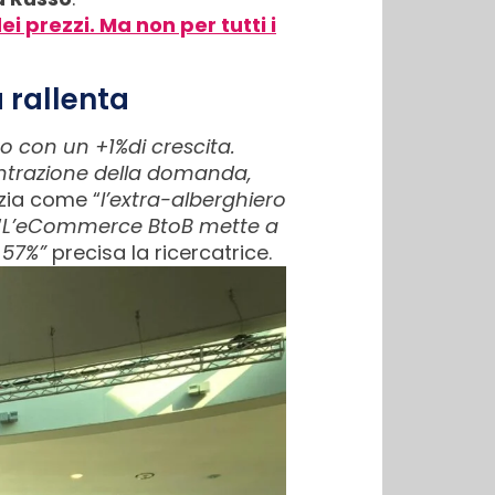
i prezzi. Ma non per tutti i
à rallenta
uro con un +1%di crescita.
contrazione della domanda,
zia come “
l’extra-alberghiero
“
L’eCommerce BtoB mette a
 57%”
precisa la ricercatrice.