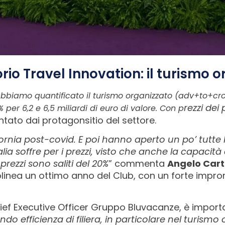
io Travel Innovation: il turismo 
abbiamo quantificato il turismo organizzato (adv+to+cro
rezzi dei
er 6,2 e 6,5 miliardi di euro di valore. Con p
ato dai protagonsitio del settore.
bornia post-covid. E poi hanno aperto un po’ tutte l
alia soffre per i prezzi, visto che anche la capacit
prezzi sono saliti del 20%
” commenta
Angelo Carte
olinea un ottimo anno del Club, con un forte impro
ef Executive Officer Gruppo Bluvacanze, è impor
do efficienza di filiera, in particolare nel turism