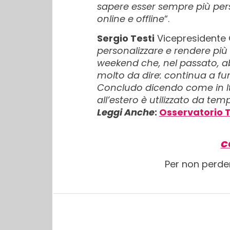
sapere esser sempre più perso
online e offline
“.
Sergio Testi
Vicepresidente G
personalizzare e rendere più f
weekend che, nel passato, ab
molto da dire: continua a fu
Concludo dicendo come in It
all’estero è utilizzato da tem
Leggi Anche
:
Osservatorio T
C
Per non perde