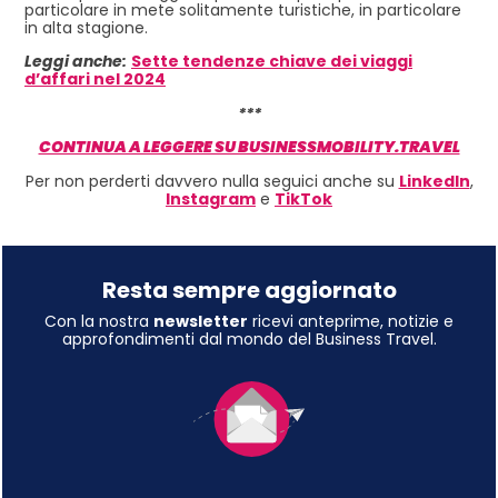
particolare in mete solitamente turistiche, in particolare
in alta stagione.
Leggi anche:
Sette tendenze chiave dei viaggi
d’affari nel 2024
***
CONTINUA A LEGGERE SU BUSINESSMOBILITY.TRAVEL
Per non perderti davvero nulla seguici anche su
LinkedIn
,
Instagram
e
TikTok
Resta sempre aggiornato
Con la nostra
newsletter
ricevi anteprime, notizie e
approfondimenti dal mondo del Business Travel.