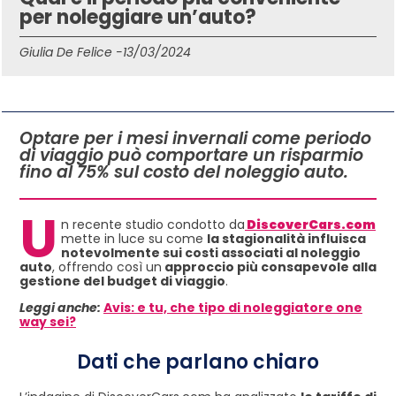
per noleggiare un’auto?
Giulia De Felice -
13/03/2024
IN QUESTO ARTICOLO
Optare per i mesi invernali come periodo
di viaggio può comportare un risparmio
fino al 75% sul costo del noleggio auto.
U
n recente studio condotto da
DiscoverCars.com
mette in luce su come
la stagionalità influisca
notevolmente sui costi associati al noleggio
auto
, offrendo così un
approccio più consapevole alla
gestione del budget di viaggio
.
Leggi anche:
Avis: e tu, che tipo di noleggiatore one
way sei?
Dati che parlano chiaro