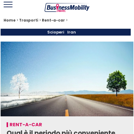
Home
>
Trasporti
>
Rent-a-car
>
Scioperi
Iran
RENT-A-CAR
Qual è il periodo più conveniente