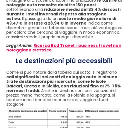
L’indagine di DiscoverCars.com ha analizzato
le tariffe di
noleggio auto raccolte da oltre 180 paesi
,
sottolineando una
riduzione media del 33,4% dei costi
durante i mesi invernali rispetto alla stagione
estiva
. Il passaggio da un
costo medio giornaliero di
43,47 € in estate a 28,94 € in inverno
indica come
dicembre, gennaio e febbraio siano i mesi più vantaggiosi
per coloro che cercano di viaggiare in modo economico,
massimizzando il proprio budget disponibile.
Leggi Anche:
Ricerca Bcd Travel: i business travel non
noleggiano elettrico
Le destinazioni più accessibili
Come si può notare dalla tabella qui sotto, si registrano
cali significativi nei costi di noleggio auto in alcune
tra le destinazioni più ricercate, come le Isole
Baleari, Creta e la Sicilia, con riduzioni fino al 75-78%
nei mesi freddi
. Anche in destinazioni con variazioni di
prezzo meno marcata, come la Polonia e la Spagna, si
confermano i benefici economici di viaggiare fuori
stagione