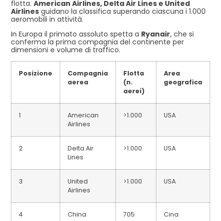
flotta.
American Airlines, Delta Air Lines e United
Airlines
guidano la classifica superando ciascuna i 1.000
aeromobili in attività.
In Europa il primato assoluto spetta a
Ryanair
, che si
conferma la prima compagnia del continente per
dimensioni e volume di traffico.
Posizione
Compagnia
Flotta
Area
aerea
(n.
geografica
aerei)
1
American
>1.000
USA
Airlines
2
Delta Air
>1.000
USA
Lines
3
United
>1.000
USA
Airlines
4
China
705
Cina