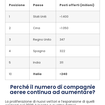
Posizione
Paese
Posti offerti (milioni)
1
Stati Uniti
~1.400
2
Cina
~1.050
3
Regno Unito
347
4
Spagna
322
5
India
311
10
Italia
>240
Perché il numero di compagnie
aeree continua ad aumentare?
La proliferazione di nuovi vettori e l’espansione di quelli