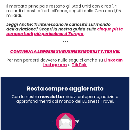
Il mercato principale restano gli Stati Uniti con circa 1,4
miliardi di posti offerti all’anno, seguiti dalla Cina con 1,05
miliardi.
Leggi Anche: Ti interessano le curiosità sul mondo
dell’aviazione? Scopri la nostra guida sulle
cinque piste
aeroportuali più pericolose d’Europa
.
***
CONTINUA A LEGGERE SU BUSINESSMOBILITY.TRAVEL
Per non perderti davvero nulla seguici anche su
LinkedIn
,
Instagram
e
TikTok
Resta sempre aggiornato
Con la nostra
newsletter
ricevi anteprime, notizie e
approfondimenti dal mondo del Business Travel.