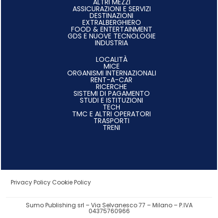
ALTRI MEZZI
ASSICURAZIONI E SERVIZI
DESTINAZIONI
EXTRALBERGHIERO
FOOD & ENTERTAINMENT
GDS E NUOVE TECNOLOGIE
INDUSTRIA
LOCALITÀ
MICE
ORGANISMI INTERNAZIONALI
RENT-A-CAR
RICERCHE
SISTEMI DI PAGAMENTO
STUDI E ISTITUZIONI
TECH
TMC E ALTRI OPERATORI
TRASPORTI
TRENI
Privacy Policy
Cookie Policy
Sumo Publishing srl – Via Selvanesco 77 – Milano – P.IVA
04375760966