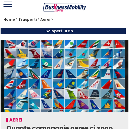
Home
>
Trasporti
>
Aerei
>
Scioperi
Iran
AEREI
Quante compagnie aeree ci sono