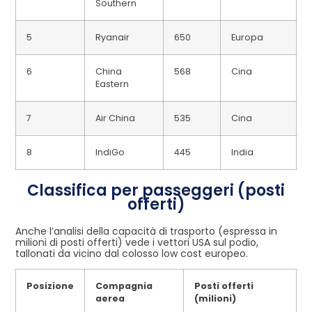
Southern
5
Ryanair
650
Europa
6
China
568
Cina
Eastern
7
Air China
535
Cina
8
IndiGo
445
India
Classifica per passeggeri (posti
offerti)
Anche l’analisi della capacità di trasporto (espressa in
milioni di posti offerti) vede i vettori USA sul podio,
tallonati da vicino dal colosso low cost europeo.
Posizione
Compagnia
Posti offerti
aerea
(milioni)