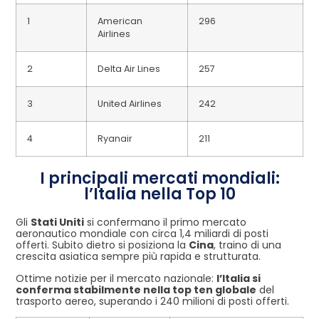
1
American
296
Airlines
2
Delta Air Lines
257
3
United Airlines
242
4
Ryanair
211
I principali mercati mondiali:
l’Italia nella Top 10
Gli
Stati Uniti
si confermano il primo mercato
aeronautico mondiale con circa 1,4 miliardi di posti
offerti. Subito dietro si posiziona la
Cina
, traino di una
crescita asiatica sempre più rapida e strutturata.
Ottime notizie per il mercato nazionale:
l’Italia si
conferma stabilmente nella top ten globale
del
trasporto aereo, superando i 240 milioni di posti offerti.