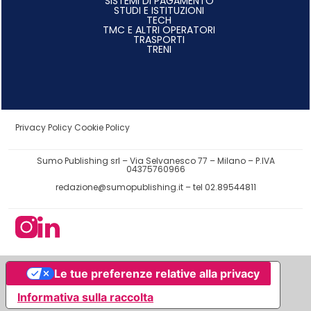
SISTEMI DI PAGAMENTO
STUDI E ISTITUZIONI
TECH
TMC E ALTRI OPERATORI
TRASPORTI
TRENI
Privacy Policy
Cookie Policy
Sumo Publishing srl – Via Selvanesco 77 – Milano – P.IVA
04375760966
redazione@sumopublishing.it
– tel 02.89544811
Le tue preferenze relative alla privacy
Informativa sulla raccolta