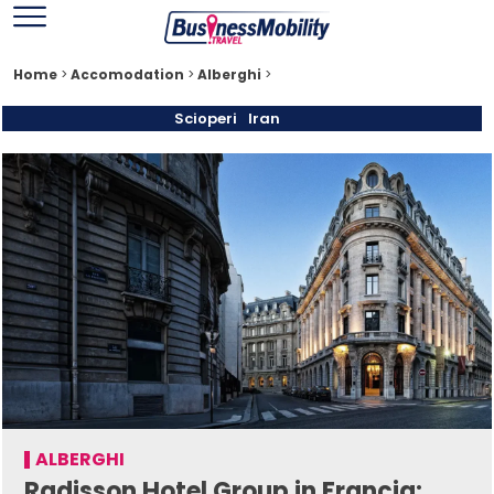
Home
>
Accomodation
>
Alberghi
>
Scioperi
Iran
ALBERGHI
Radisson Hotel Group in Francia: