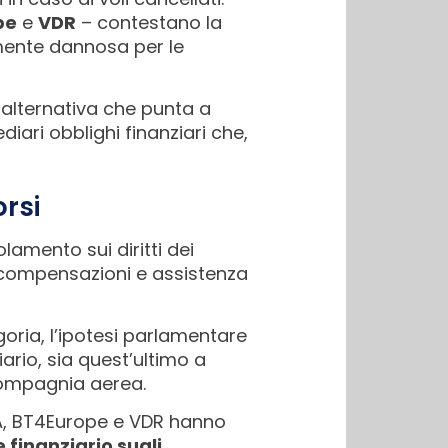
pe
e
VDR
– contestano la
lmente dannosa per le
alternativa che punta a
diari obblighi finanziari che,
orsi
lamento sui diritti dei
a compensazioni e assistenza
egoria, l’ipotesi parlamentare
ario, sia quest’ultimo a
 compagnia aerea.
TA, BT4Europe e VDR hanno
e finanziario sugli