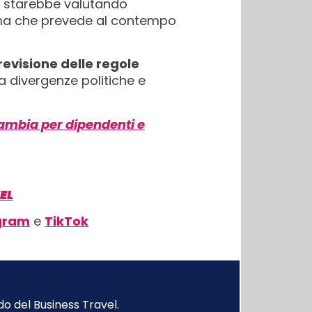
i, starebbe valutando
, ma che prevede al contempo
revisione delle regole
a divergenze politiche e
cambia per dipendenti e
EL
gram
e
TikTok
o del Business Travel.