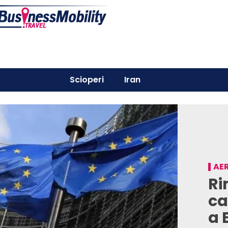
Scioperi
Iran
AER
Ri
ca
a 