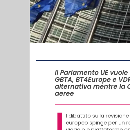
IN QUESTO ARTICOLO
Il Parlamento UE vuole
GBTA, BT4Europe e VDR
alternativa mentre la C
aeree
I
l dibattito sulla revision
europeo spinge per un ra
viaggio e piattaforme onl