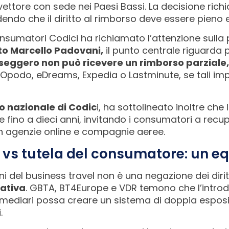
ettore con sede nei Paesi Bassi. La decisione rich
ndo che il diritto al rimborso deve essere pieno e
 consumatori Codici ha richiamato l’attenzione sulla
to Marcello Padovani,
il punto centrale riguarda p
sseggero non può ricevere un rimborso parziale,
podo, eDreams, Expedia o Lastminute, se tali imp
o nazionale di Codic
i, ha sottolineato inoltre che 
 fino a dieci anni, invitando i consumatori a re
n agenzie online e compagnie aeree.
 vs tutela del consumatore: un equ
ni del business travel non è una negazione dei diri
mativa
. GBTA, BT4Europe e VDR temono che l’introdu
rmediari possa creare un sistema di doppia esposizi
.