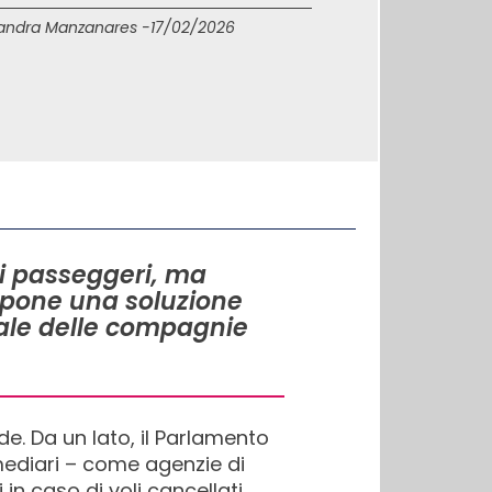
andra Manzanares -
17/02/2026
 i passeggeri, ma
opone una soluzione
trale delle compagnie
nde. Da un lato, il Parlamento
mediari – come agenzie di
n caso di voli cancellati.