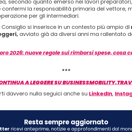
opea, secondo quanto emerso nei lavori preparator
 confermi la responsabilità primaria del vettore
perazione per gli intermediari.
 Consiglio si inserisce in un contesto più ampio di
eggeri,
avviato già da diversi anni ma rallentato d
voro 2026: nuove regole sui rimborsi spese, cosa 
***
ONTINUA A LEGGERE SU BUSINESSMOBILITY.TRAV
rti davvero nulla seguici anche su
LinkedIn
,
Insta
Resta sempre aggiornato
tter
ricevi anteprime, notizie e approfondimenti dal mond