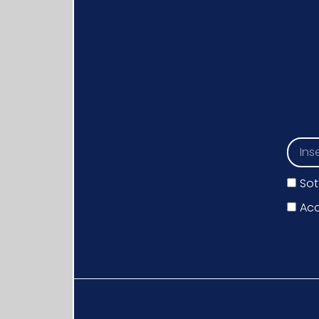
Sot
Acc