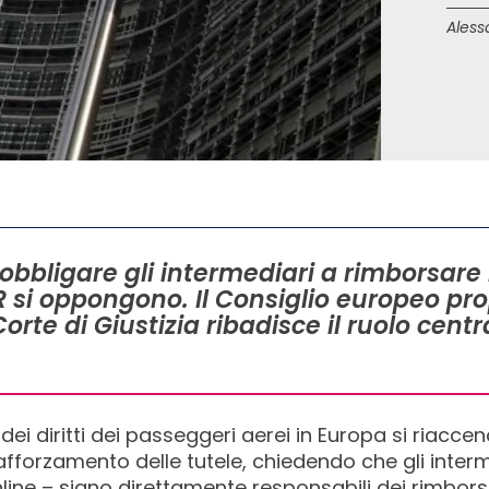
Aless
 obbligare gli intermediari a rimborsare
 si oppongono. Il Consiglio europeo pr
orte di Giustizia ribadisce il ruolo cen
e dei diritti dei passeggeri aerei in Europa si riacce
fforzamento delle tutele, chiedendo che gli inter
ine – siano direttamente responsabili dei rimborsi i