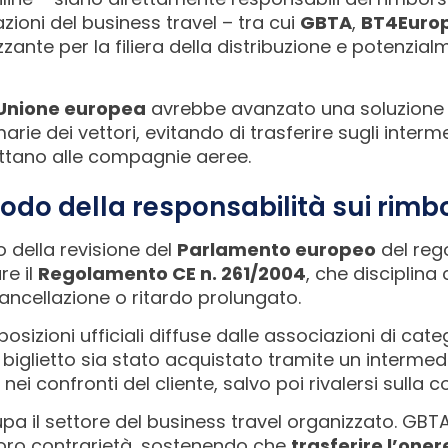
iazioni del business travel – tra cui
GBTA
,
BT4Euro
zante per la filiera della distribuzione e potenzia
’Unione europea
avrebbe avanzato una soluzione 
arie dei vettori, evitando di trasferire sugli interme
ettano alle compagnie aeree.
nodo della responsabilità sui rimb
o della revisione del
Parlamento europeo
del rego
re il
Regolamento CE n. 261/2004
, che disciplin
ancellazione o ritardo prolungato.
posizioni ufficiali diffuse dalle associazioni di cat
biglietto sia stato acquistato tramite un intermedi
ei confronti del cliente, salvo poi rivalersi sulla
a il settore del business travel organizzato. GB
oro contrarietà, sostenendo che
trasferire l’oner