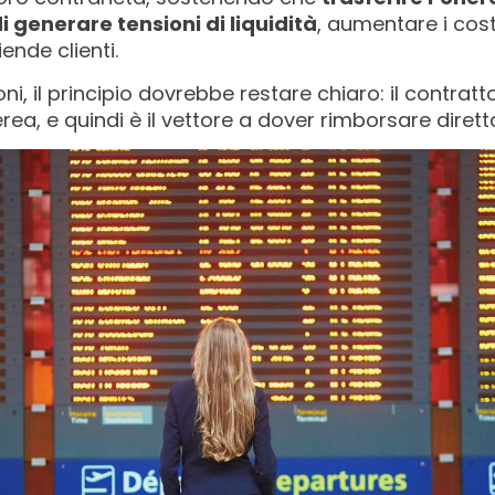
i generare tensioni di liquidità
, aumentare i costi
iende clienti.
, il principio dovrebbe restare chiaro: il contratto
, e quindi è il vettore a dover rimborsare diret