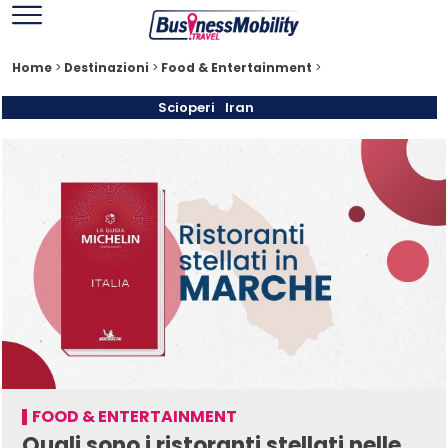
Home
>
Destinazioni
>
Food & Entertainment
>
Scioperi
Iran
FOOD & ENTERTAINMENT
Quali sono i ristoranti stellati nelle