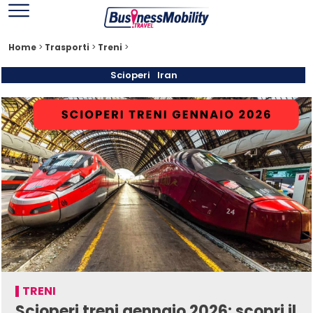
Home
>
Trasporti
>
Treni
>
Scioperi
Iran
TRENI
Scioperi treni gennaio 2026: scopri il