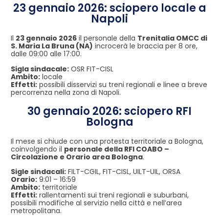
23 gennaio 2026: sciopero locale a
Napoli
Il
23 gennaio 2026
il personale della
Trenitalia OMCC di
S. Maria La Bruna (NA)
incrocerà le braccia per 8 ore,
dalle 09:00 alle 17:00.
Sigla sindacale:
OSR FIT-CISL
Ambito:
locale
Effetti:
possibili disservizi su treni regionali e linee a breve
percorrenza nella zona di Napoli.
30 gennaio 2026: sciopero RFI
Bologna
Il mese si chiude con una protesta territoriale a Bologna,
coinvolgendo il
personale della RFI COABO –
Circolazione e Orario area Bologna
.
Sigle sindacali:
FILT-CGIL, FIT-CISL, UILT-UIL, ORSA
Orario:
9:01 – 16:59
Ambito:
territoriale
Effetti:
rallentamenti sui treni regionali e suburbani,
possibili modifiche al servizio nella città e nell’area
metropolitana.