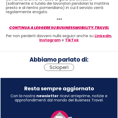
(solitamente a tutela dei lavoratori pendolari la mattina
presto e al rientro pomeridiano) in cui il servizio verrà
regolarmente erogato.
***
CONTINUA A LEGGERE SU BUSINESSMOBILITY.TRAVEL
Per non perderti davvero nulla seguici anche su
LinkedIn
,
Instagram
e
TikTok
Abbiamo parlato di:
Scioperi
Resta sempre aggiornato
Con la nostra
newsletter
ricevi anteprime, notizie e
approfondimenti dal mondo del Business Travel.