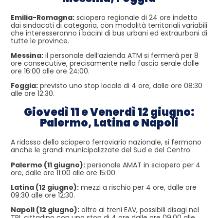
Emilia-Romagna:
sciopero regionale di 24 ore indetto
dai sindacati di categoria, con modalità territoriali variabili
che interesseranno i bacini di bus urbani ed extraurbani di
tutte le province.
Messina:
il personale dell’azienda ATM si fermerà per 8
ore consecutive, precisamente nella fascia serale dalle
ore 16:00 alle ore 24:00.
Foggia:
previsto uno stop locale di 4 ore, dalle ore 08:30
alle ore 12:30.
Giovedì 11 e Venerdì 12 giugno:
Palermo, Latina e Napoli
A ridosso dello sciopero ferroviario nazionale, si fermano
anche le grandi municipalizzate del Sud e del Centro:
Palermo (11 giugno):
personale AMAT in sciopero per 4
ore, dalle ore 11:00 alle ore 15:00.
Latina (12 giugno):
mezzi a rischio per 4 ore, dalle ore
09:30 alle ore 12:30.
Napoli (12 giugno):
oltre ai treni EAV, possibili disagi nel
TPL cittadino con uno stop di 4 ore dalle ore 09:00 alle