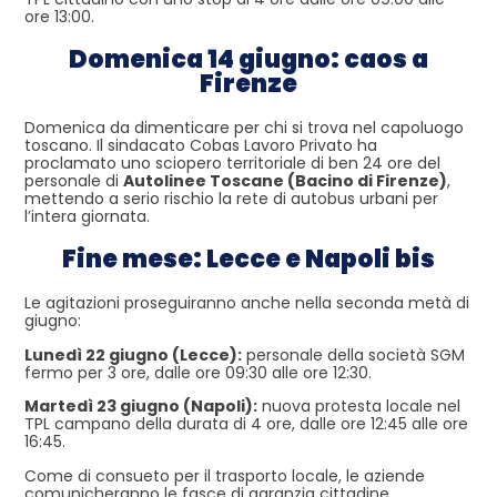
ore 13:00.
Domenica 14 giugno: caos a
Firenze
Domenica da dimenticare per chi si trova nel capoluogo
toscano. Il sindacato Cobas Lavoro Privato ha
proclamato uno sciopero territoriale di ben 24 ore del
personale di
Autolinee Toscane (Bacino di Firenze)
,
mettendo a serio rischio la rete di autobus urbani per
l’intera giornata.
Fine mese: Lecce e Napoli bis
Le agitazioni proseguiranno anche nella seconda metà di
giugno:
Lunedì 22 giugno (Lecce):
personale della società SGM
fermo per 3 ore, dalle ore 09:30 alle ore 12:30.
Martedì 23 giugno (Napoli):
nuova protesta locale nel
TPL campano della durata di 4 ore, dalle ore 12:45 alle ore
16:45.
Come di consueto per il trasporto locale, le aziende
comunicheranno le fasce di garanzia cittadine