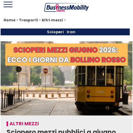
Home
>
Trasporti
>
Altri mezzi
>
Scioperi
Iran
ALTRI MEZZI
Sciopero mezzi pubblici a giugno