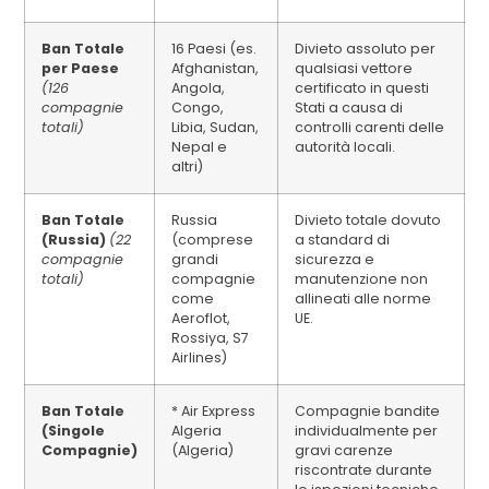
Ban Totale
16 Paesi (es.
Divieto assoluto per
per Paese
Afghanistan,
qualsiasi vettore
(126
Angola,
certificato in questi
compagnie
Congo,
Stati a causa di
totali)
Libia, Sudan,
controlli carenti delle
Nepal e
autorità locali.
altri)
Ban Totale
Russia
Divieto totale dovuto
(Russia)
(22
(comprese
a standard di
compagnie
grandi
sicurezza e
totali)
compagnie
manutenzione non
come
allineati alle norme
Aeroflot,
UE.
Rossiya, S7
Airlines)
Ban Totale
* Air Express
Compagnie bandite
(Singole
Algeria
individualmente per
Compagnie)
(Algeria)
gravi carenze
riscontrate durante