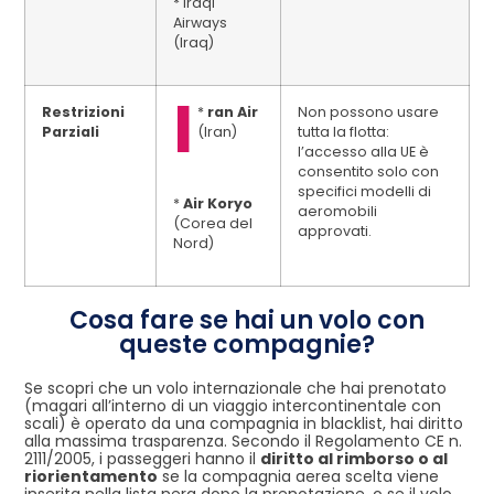
* Iraqi
Airways
(Iraq)
I
Restrizioni
*
ran Air
Non possono usare
Parziali
(Iran)
tutta la flotta:
l’accesso alla UE è
consentito solo con
specifici modelli di
*
Air Koryo
aeromobili
(Corea del
approvati.
Nord)
Cosa fare se hai un volo con
queste compagnie?
Se scopri che un volo internazionale che hai prenotato
(magari all’interno di un viaggio intercontinentale con
scali) è operato da una compagnia in blacklist, hai diritto
alla massima trasparenza. Secondo il Regolamento CE n.
2111/2005, i passeggeri hanno il
diritto al rimborso o al
riorientamento
se la compagnia aerea scelta viene