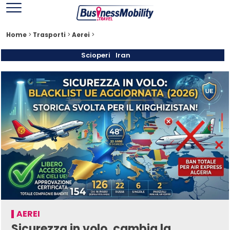
Home
>
Trasporti
>
Aerei
>
Scioperi
Iran
AEREI
Sicurezza in volo, cambia la