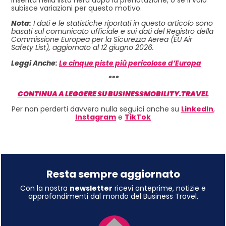
inserita nella lista nera dopo la prenotazione, o se il volo
subisce variazioni per questo motivo.
Nota:
I dati e le statistiche riportati in questo articolo sono
basati sul comunicato ufficiale e sui dati del Registro della
Commissione Europea per la Sicurezza Aerea (EU Air
Safety List), aggiornato al 12 giugno 2026.
Leggi Anche:
Le cinque piste più pericolose d’Europa
***
CONTINUA A LEGGERE SU BUSINESSMOBILITY.TRAVEL
Per non perderti davvero nulla seguici anche su
LinkedIn
,
Instagram
e
TikTok
Resta sempre aggiornato
Con la nostra
newsletter
ricevi anteprime, notizie e
approfondimenti dal mondo del Business Travel.