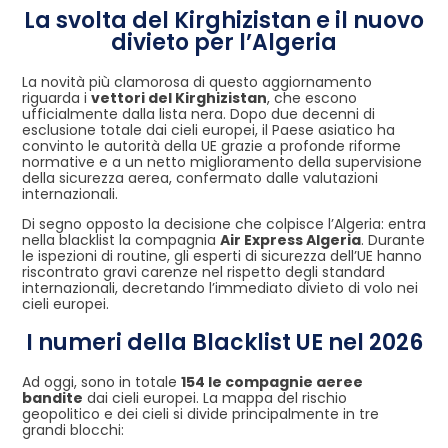
La svolta del Kirghizistan e il nuovo
divieto per l’Algeria
La novità più clamorosa di questo aggiornamento
riguarda i
vettori del Kirghizistan
, che escono
ufficialmente dalla lista nera. Dopo due decenni di
esclusione totale dai cieli europei, il Paese asiatico ha
convinto le autorità della UE grazie a profonde riforme
normative e a un netto miglioramento della supervisione
della sicurezza aerea, confermato dalle valutazioni
internazionali.
Di segno opposto la decisione che colpisce l’Algeria: entra
nella blacklist la compagnia
Air Express Algeria
. Durante
le ispezioni di routine, gli esperti di sicurezza dell’UE hanno
riscontrato gravi carenze nel rispetto degli standard
internazionali, decretando l’immediato divieto di volo nei
cieli europei.
I numeri della Blacklist UE nel 2026
Ad oggi, sono in totale
154 le compagnie aeree
bandite
dai cieli europei. La mappa del rischio
geopolitico e dei cieli si divide principalmente in tre
grandi blocchi: