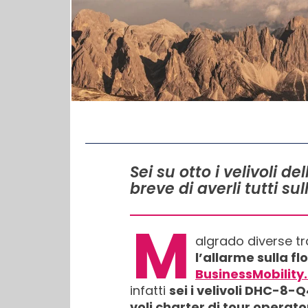
IN QUESTO ARTICOLO
Sei su otto i velivoli d
breve di averli tutti su
M
algrado diverse tr
l’allarme sulla fl
BusinessMobility
infatti
sei i velivoli DHC-8-
voli charter di tour operato