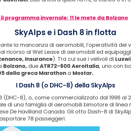
 il programma invernale: 11 le mete da Bolzano
SkyAlps e i Dash 8 in flotta
nte la mancanza di aeromobili, l’operatività del 
al ricorso al Wet Lease di aeromobili ed equipagg
ntenance, Insurance
). Tra cui sue i velivoli di
Luxw
da
Bolzano,
due
ATR72-600 Aeroitalia
, uno con b
95 della greca Marathon
a
Mostar.
I Dash 8 (o DHC-8) della SkyAlps
8 (DHC-8), o, come commercializzato dal 1996 al 
e di una famiglia di aeromobili bimotore di linea 
se De Havilland Canada. Gli otto Dash-8 di SkyAlp
rasportare 78 passeggeri.