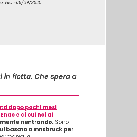
o Vita -
09/09/2025
vi in flotta. Che spera a
tti dopo pochi mesi
,
nac e di cui noi di
tamente rientrando.
Sono
 cui basato a Innsbruck per
 Germania, a