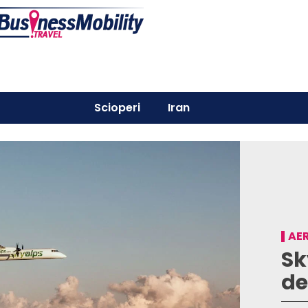
Scioperi
Iran
AER
Sk
de