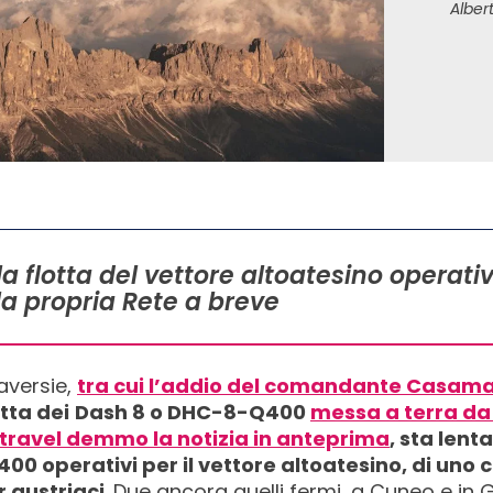
Albert
ella flotta del vettore altoatesino operati
lla propria Rete a breve
aversie,
tra cui l’addio del comandante Casama
otta dei
Dash 8 o
DHC-8-Q400
messa a terra da E
.travel demmo la notizia in anteprima
, sta len
Q400 operativi per il vettore altoatesino, di uno
r austriaci
. Due ancora quelli fermi, a Cuneo e in