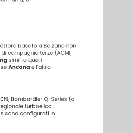
vettore basato a Bolzano non
i di compagnie terze (ACMI,
ing
simili a quelli
ase
Ancona
e l’altro
2019, Bombardier Q-Series (o
regionale turboelica
s sono configurati in