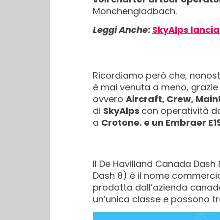
Monchengladbach.
Leggi Anche
:
SkyAlps lancia
Ricordiamo però che, nonosta
è mai venuta a meno, grazie 
ovvero
Aircraft, Crew, Mai
di
SkyAlps
con operatività 
a
Crotone. e un Embraer E
1
Il De Havilland Canada Dash 
Dash 8) è il nome commercial
prodotta dall’azienda canade
un’unica classe e possono t