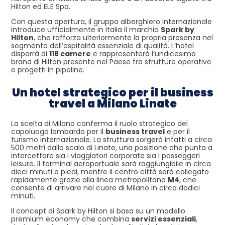
Hilton ed
ELE Spa
.
Con questa apertura, il gruppo alberghiero internazionale
introduce ufficialmente in Italia il marchio
Spark by
Hilton
, che rafforza ulteriormente la propria presenza nel
segmento dell’ospitalità essenziale di qualità. L’hotel
disporrà di
118 camere
e rappresenterà l’undicesimo
brand di Hilton presente nel Paese tra strutture operative
e progetti in pipeline.
Un hotel strategico per il business
travel a Milano Linate
La scelta di Milano conferma il ruolo strategico del
capoluogo lombardo per il
business travel
e per il
turismo internazionale. La struttura sorgerà infatti a circa
500 metri dallo scalo di Linate, una posizione che punta a
intercettare sia i viaggiatori corporate sia i passeggeri
leisure. Il terminal aeroportuale sarà raggiungibile in circa
dieci minuti a piedi, mentre il centro città sarà collegato
rapidamente grazie alla linea metropolitana
M4
, che
consente di arrivare nel cuore di Milano in circa dodici
minuti.
Il concept di Spark by Hilton si basa su un modello
premium economy che combina
servizi essenziali
,