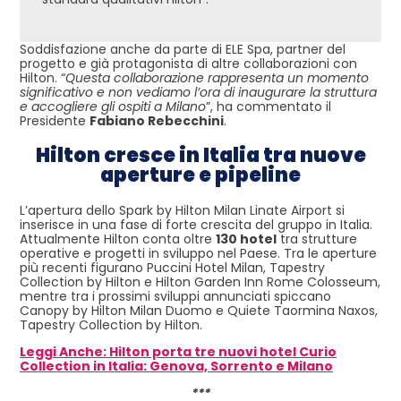
Soddisfazione anche da parte di ELE Spa, partner del
progetto e già protagonista di altre collaborazioni con
Hilton. “
Questa collaborazione rappresenta un momento
significativo e non vediamo l’ora di inaugurare la struttura
e accogliere gli ospiti a Milano
”, ha commentato il
Presidente
Fabiano Rebecchini
.
Hilton cresce in Italia tra nuove
aperture e pipeline
L’apertura dello Spark by Hilton Milan Linate Airport si
inserisce in una fase di forte crescita del gruppo in Italia.
Attualmente Hilton conta oltre
130 hotel
tra strutture
operative e progetti in sviluppo nel Paese. Tra le aperture
più recenti figurano Puccini Hotel Milan, Tapestry
Collection by Hilton e Hilton Garden Inn Rome Colosseum,
mentre tra i prossimi sviluppi annunciati spiccano
Canopy by Hilton Milan Duomo e Quiete Taormina Naxos,
Tapestry Collection by Hilton.
Leggi Anche: Hilton porta tre nuovi hotel Curio
Collection in Italia: Genova, Sorrento e Milano
***