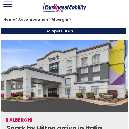
Home
>
Accomodation
>
Alberghi
>
Scioperi
Iran
ALBERGHI
Spark by Hilton arriva in Italia,