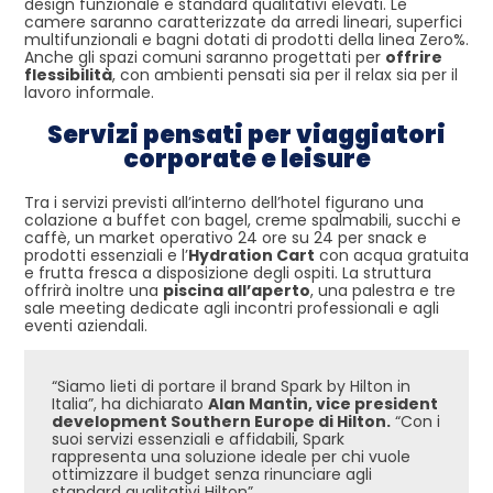
design funzionale e standard qualitativi elevati. Le
camere saranno caratterizzate da arredi lineari, superfici
multifunzionali e bagni dotati di prodotti della linea Zero%.
Anche gli spazi comuni saranno progettati per
offrire
flessibilità
, con ambienti pensati sia per il relax sia per il
lavoro informale.
Servizi pensati per viaggiatori
corporate e leisure
Tra i servizi previsti all’interno dell’hotel figurano una
colazione a buffet con bagel, creme spalmabili, succhi e
caffè, un market operativo 24 ore su 24 per snack e
prodotti essenziali e l’
Hydration Cart
con acqua gratuita
e frutta fresca a disposizione degli ospiti. La struttura
offrirà inoltre una
piscina all’aperto
, una palestra e tre
sale meeting dedicate agli incontri professionali e agli
eventi aziendali.
“Siamo lieti di portare il brand Spark by Hilton in
Italia”, ha dichiarato
Alan Mantin, vice president
development Southern Europe di Hilton.
“Con i
suoi servizi essenziali e affidabili, Spark
rappresenta una soluzione ideale per chi vuole
ottimizzare il budget senza rinunciare agli
standard qualitativi Hilton”.