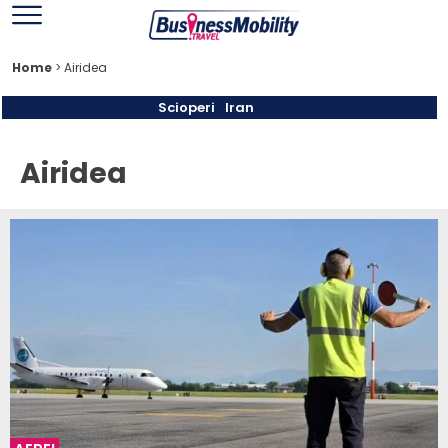
Home
>
Airidea
Scioperi
Iran
Airidea