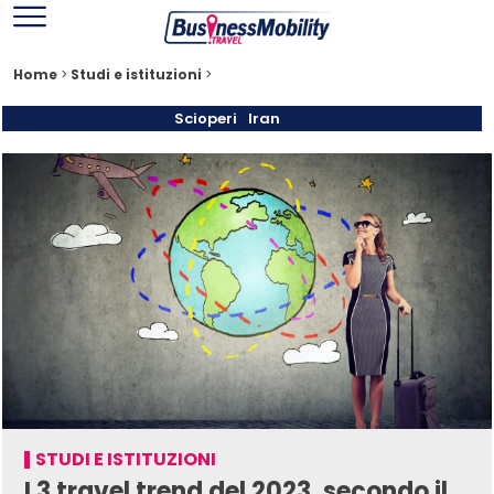
Home
>
Studi e istituzioni
>
Scioperi
Iran
STUDI E ISTITUZIONI
I 3 travel trend del 2023, secondo il