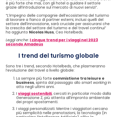
è più forte che mai, con gli hotel a guidare il settore
grazie all’introduzione sul mercato di nuovi servizi”.
“L’impegno delle compagnie dell’ecosistema del turismo
di lavorare a fianco di partner esterni, inclusi quelli del
settore dell’innovazione, sarà cruciale per assicurarsi che
la crescita del settore del turismo e del travel continui”
ha aggiunto
Nicolas Huss
, Ceo Hotelbeds.
Leggi anche:
I cinque trend per i viaggi nel 2023
secondo Amadeus
I trend del turismo globale
Sono tre i trend, secondo Hotelbeds, che plasmeranno
l’evoluzione del travel a livello globale:
La sempre più forte
commistione tra leisure e
business
, spinta dal passaggio allo
smart working
in
atto negli ultimi anni.
I
viaggi sostenibili
, cercati in particolar modo dalla
Generazione Z, più attenta all’impronta ambientale
dei propri spostamenti.
I viaggi personalizzati. Mentre i viaggiatori cercano
più semplicità nelle prenotazioni, la tecnologia (in
particolare l’Intelligenza Artificiale) offre la