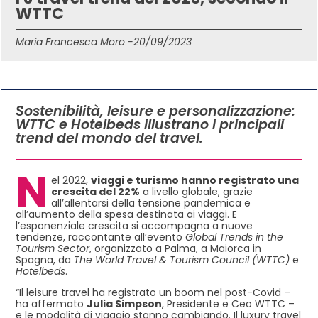
WTTC
Maria Francesca Moro -
20/09/2023
IN QUESTO ARTICOLO
Sostenibilità, leisure e personalizzazione:
WTTC e Hotelbeds illustrano i principali
trend del mondo del travel.
N
el 2022,
viaggi e turismo hanno registrato una
crescita del 22%
a livello globale, grazie
all’allentarsi della tensione pandemica e
all’aumento della spesa destinata ai viaggi. E
l’esponenziale crescita si accompagna a nuove
tendenze, raccontante all’evento
Global Trends in the
Tourism Sector
, organizzato a Palma, a Maiorca in
Spagna, da
The World Travel & Tourism Council (WTTC)
e
Hotelbeds
.
“Il leisure travel ha registrato un boom nel post-Covid –
ha affermato
Julia Simpson
, Presidente e Ceo WTTC –
e le modalità di viaggio stanno cambiando. Il luxury travel