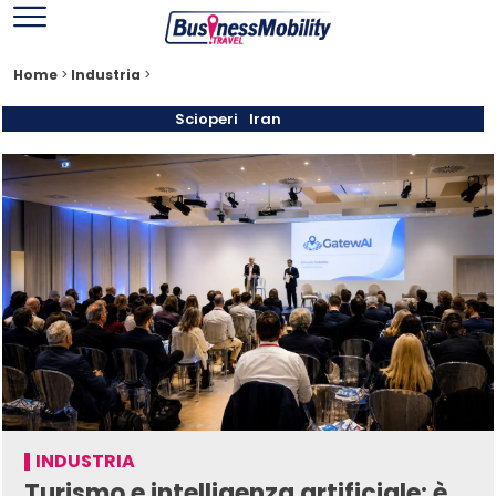
Home
>
Industria
>
Scioperi
Iran
INDUSTRIA
Turismo e intelligenza artificiale: è