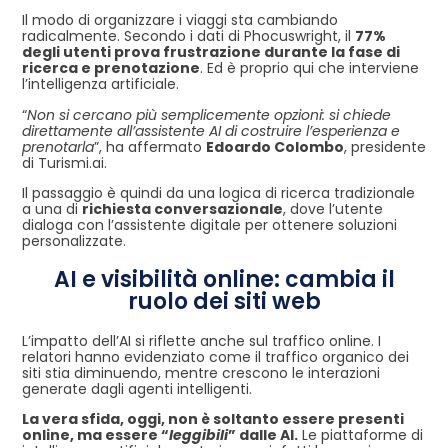
Il modo di organizzare i viaggi sta cambiando
radicalmente. Secondo i dati di Phocuswright, il
77%
degli utenti prova frustrazione durante la fase di
ricerca e prenotazione
. Ed è proprio qui che interviene
l’intelligenza artificiale.
“
Non si cercano più semplicemente opzioni: si chiede
direttamente all’assistente AI di costruire l’esperienza e
prenotarla
”, ha affermato
Edoardo Colombo
, presidente
di Turismi.ai.
Il passaggio è quindi da una logica di ricerca tradizionale
a una di
richiesta conversazionale
, dove l’utente
dialoga con l’assistente digitale per ottenere soluzioni
personalizzate.
AI e visibilità online: cambia il
ruolo dei siti web
L’impatto dell’AI si riflette anche sul traffico online. I
relatori hanno evidenziato come il traffico organico dei
siti stia diminuendo, mentre crescono le interazioni
generate dagli agenti intelligenti.
La vera sfida, oggi, non è soltanto essere presenti
online, ma essere “
leggibili
” dalle AI.
Le piattaforme di