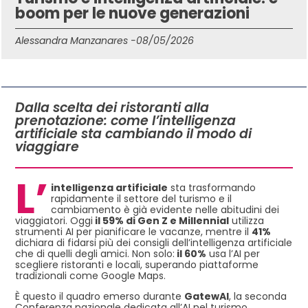
boom per le nuove generazioni
Alessandra Manzanares -
08/05/2026
IN QUESTO ARTICOLO
Dalla scelta dei ristoranti alla
prenotazione: come l’intelligenza
artificiale sta cambiando il modo di
viaggiare
L’
intelligenza artificiale
sta trasformando
rapidamente il settore del turismo e il
cambiamento è già evidente nelle abitudini dei
viaggiatori. Oggi
il 59% di Gen Z e Millennial
utilizza
strumenti AI per pianificare le vacanze, mentre il
41%
dichiara di fidarsi più dei consigli dell’intelligenza artificiale
che di quelli degli amici. Non solo:
il 60%
usa l’AI per
scegliere ristoranti e locali, superando piattaforme
tradizionali come Google Maps.
È questo il quadro emerso durante
GatewAI
, la seconda
Conferenza nazionale dedicata all’AI nel turismo,