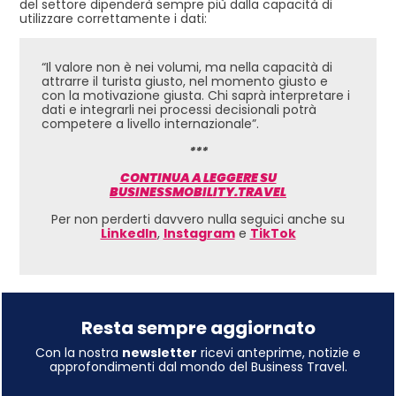
del settore dipenderà sempre più dalla capacità di
utilizzare correttamente i dati:
“Il valore non è nei volumi, ma nella capacità di
attrarre il turista giusto, nel momento giusto e
con la motivazione giusta. Chi saprà interpretare i
dati e integrarli nei processi decisionali potrà
competere a livello internazionale”.
***
CONTINUA A LEGGERE SU
BUSINESSMOBILITY.TRAVEL
Per non perderti davvero nulla seguici anche su
LinkedIn
,
Instagram
e
TikTok
Resta sempre aggiornato
Con la nostra
newsletter
ricevi anteprime, notizie e
approfondimenti dal mondo del Business Travel.