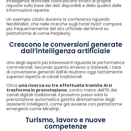
intelligenza artificiale costruiscono infatti le proprie
risposte sulla base dei dati disponibili e della qualità delle
informazioni reperite.
Un esempio citato durante la conferenza riguarda
NerdWallet, che nelle ricerche sugli hotel Hyatt compare
più frequentemente del sito ufficiale del brand su
piattaforme AI come Perplexity.
Crescono le conversioni generate
dall’intelligenza artificiale
Uno degli aspetti più interessanti riguarda le performance
commerciali. Secondo quanto emerso a GatewAI, i tassi
di conversione generati dall’AI risultano oggi nettamente
superiori rispetto ai canali tradizionali.
Circa
una ricerca su tre effettuata tramite AI si
trasforma in prenotazione
, contro meno dell’1% dei
canali digitali tradizionali. Il prossimo passo sarà la
prenotazione automatica gestita direttamente dagli
assistenti intelligenti, come già avviene con piattaforme
emergenti come Mindtrip.
Turismo, lavoro e nuove
competenze