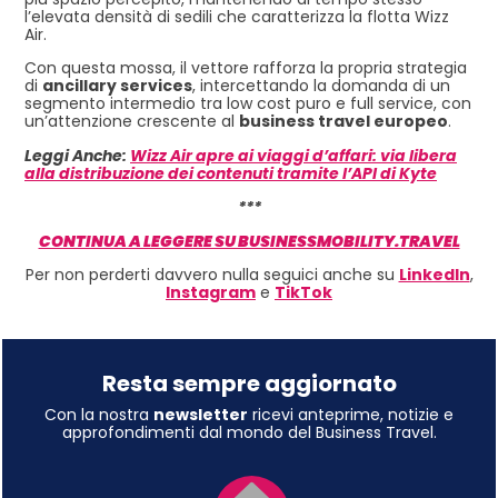
l’elevata densità di sedili che caratterizza la flotta Wizz
Air.
Con questa mossa, il vettore rafforza la propria strategia
di
ancillary services
, intercettando la domanda di un
segmento intermedio tra low cost puro e full service, con
un’attenzione crescente al
business travel europeo
.
Leggi Anche:
Wizz Air apre ai viaggi d’affari: via libera
alla distribuzione dei contenuti tramite l’API di Kyte
***
CONTINUA A LEGGERE SU BUSINESSMOBILITY.TRAVEL
Per non perderti davvero nulla seguici anche su
LinkedIn
,
Instagram
e
TikTok
Resta sempre aggiornato
Con la nostra
newsletter
ricevi anteprime, notizie e
approfondimenti dal mondo del Business Travel.