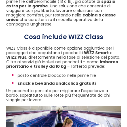
prime file dell’aeromobile (1B o 1E), già dotate di
spazio
extra per le gambe
. Una soluzione che consente di
viaggiare con più libertà, lavorare o rilassarsi con
maggiore comfort, pur restando nella
cabina a classe
unica
che caratterizza il modello operativo della
compagnia ungherese.
Cosa include WIZZ Class
WIZZ Class è disponibile come opzione aggiuntiva per i
passeggeri che acquistano i pacchetti
WIZZ Smart
e
WIZZ Plus
, direttamente nella fase di selezione del posto.
Oltre ai servizi già inclusi nei pacchetti – come
imbarco
prioritario
e
trolley da 10 kg
– l’offerta prevede:
posto centrale bloccato nelle prime file
snack e bevanda analcolica gratuiti
Un pacchetto pensato per migliorare l’esperienza a
bordo, soprattutto sulle rotte più frequentate da chi
viaggia per lavoro.