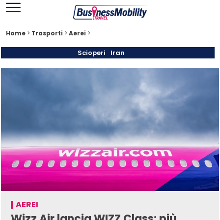
Home
>
Trasporti
>
Aerei
>
Scioperi
Iran
AEREI
Wizz Air lancia WIZZ Class: più