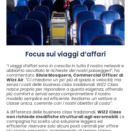
Focus sui viaggi d’affari
“
I viaggi d’affari sono in crescita in tutto il nostro network e
abbiamo ascoltato le richieste dei nostri passeggeri
”, ha
commentato
Silvia Mosquera, Commercial Officer di
Wizz Air
. “
Ci chiedono un po’ più di spazio e velocità, ma
senza i costi delle business class tradizionali. WIZZ Class
nasce proprio per rispondere a questa esigenza, offrendo
più comfort e servizi senza compromettere il nostro
modello semplice ed efficiente. Restiamo un vettore a
classe unica, coerente con i nostri obiettivi di costo
”.
A differenza delle business class tradizionali,
WIZZ Class
non richiede modifiche strutturali agli aeromobili
. La
compagnia ha scelto una soluzione leggera ed
efficiente: riservare solo alcuni posti centrali per offrire
più spazio percepito, mantenendo al tempo stesso