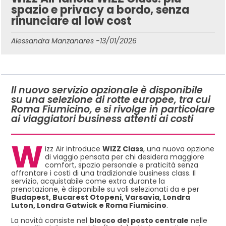
spazio e privacy a bordo, senza
rinunciare al low cost
Alessandra Manzanares -
13/01/2026
IN QUESTO ARTICOLO
Il nuovo servizio opzionale è disponibile
su una selezione di rotte europee, tra cui
Roma Fiumicino, e si rivolge in particolare
ai viaggiatori business attenti ai costi
W
izz Air introduce
WIZZ Class
, una nuova opzione
di viaggio pensata per chi desidera maggiore
comfort, spazio personale e praticità senza
affrontare i costi di una tradizionale business class. Il
servizio, acquistabile come extra durante la
prenotazione, è disponibile su voli selezionati da e per
Budapest, Bucarest Otopeni, Varsavia, Londra
Luton, Londra Gatwick e Roma Fiumicino
.
La novità consiste nel
blocco del posto centrale
nelle