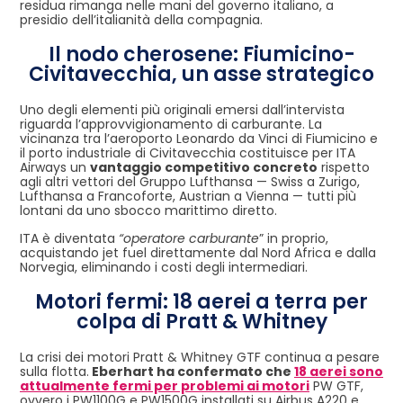
residua rimanga nelle mani del governo italiano, a
presidio dell’italianità della compagnia.
Il nodo cherosene: Fiumicino-
Civitavecchia, un asse strategico
Uno degli elementi più originali emersi dall’intervista
riguarda l’approvvigionamento di carburante. La
vicinanza tra l’aeroporto Leonardo da Vinci di Fiumicino e
il porto industriale di Civitavecchia costituisce per ITA
Airways un
vantaggio competitivo concreto
rispetto
agli altri vettori del Gruppo Lufthansa — Swiss a Zurigo,
Lufthansa a Francoforte, Austrian a Vienna — tutti più
lontani da uno sbocco marittimo diretto.
ITA è diventata
“operatore carburante
” in proprio,
acquistando jet fuel direttamente dal Nord Africa e dalla
Norvegia, eliminando i costi degli intermediari.
Motori fermi: 18 aerei a terra per
colpa di Pratt & Whitney
La crisi dei motori Pratt & Whitney GTF continua a pesare
sulla flotta.
Eberhart ha confermato che
18 aerei sono
attualmente fermi per problemi ai motori
PW GTF,
ovvero i PW1100G e PW1500G installati su Airbus A220 e