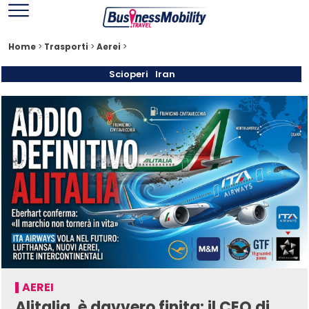
Home
>
Trasporti
>
Aerei
>
Scioperi
Iran
AEREI
Alitalia, è davvero finita: il CEO di