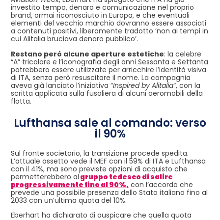
investito tempo, denaro e comunicazione nel proprio
brand, ormai riconosciuto in Europa, e che eventuali
elementi del vecchio marchio dovranno essere associati
a contenuti positivi, liberamente tradotto ‘non ai tempi in
cui Alitalia bruciava denaro pubblico’.
Restano però alcune aperture estetiche
: la celebre
“A” tricolore e l’iconografia degli anni Sessanta e Settanta
potrebbero essere utilizzate per arricchire l’identità visiva
di ITA, senza però resuscitare il nome. La compagnia
aveva già lanciato l’iniziativa “
Inspired by Alitalia
“, con la
scritta applicata sulla fusoliera di alcuni aeromobili della
flotta.
Lufthansa sale al comando: verso
il 90%
Sul fronte societario, la transizione procede spedita.
L’attuale assetto vede il MEF con il 59% di ITA e Lufthansa
con il 41%, ma sono previste opzioni di acquisto che
permetterebbero al
gruppo tedesco di salire
progressivamente fino al 90%,
con l’accordo che
prevede una possibile presenza dello Stato italiano fino al
2033 con un’ultima quota del 10%.
Eberhart ha dichiarato di auspicare che quella quota