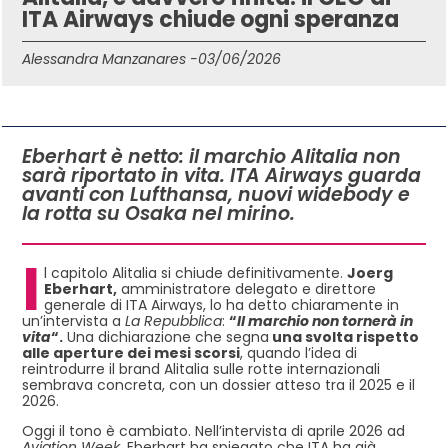
ITA Airways chiude ogni speranza
Alessandra Manzanares -
03/06/2026
IN QUESTO ARTICOLO
Eberhart è netto: il marchio Alitalia non
sarà riportato in vita. ITA Airways guarda
avanti con Lufthansa, nuovi widebody e
la rotta su Osaka nel mirino.
I
l capitolo Alitalia si chiude definitivamente.
Joerg
Eberhart,
amministratore delegato e direttore
generale di ITA Airways, lo ha detto chiaramente in
un’intervista a
La Repubblica
:
“
Il marchio non tornerà in
vita
“.
Una dichiarazione che segna
una svolta rispetto
alle aperture dei mesi scorsi
, quando l’idea di
reintrodurre il brand Alitalia sulle rotte internazionali
sembrava concreta, con un dossier atteso tra il 2025 e il
2026.
Oggi il tono è cambiato. Nell’intervista di aprile 2026 ad
Aviation Week
, Eberhart ha spiegato che ITA ha già