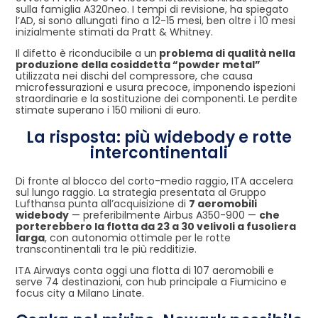
sulla famiglia A320neo. I tempi di revisione, ha spiegato
l’AD, si sono allungati fino a 12-15 mesi, ben oltre i 10 mesi
inizialmente stimati da Pratt & Whitney.
Il difetto è riconducibile a un
problema di qualità nella
produzione della cosiddetta “powder metal”
utilizzata nei dischi del compressore, che causa
microfessurazioni e usura precoce, imponendo ispezioni
straordinarie e la sostituzione dei componenti. Le perdite
stimate superano i 150 milioni di euro.
La risposta: più widebody e rotte
intercontinentali
Di fronte al blocco del corto-medio raggio, ITA accelera
sul lungo raggio. La strategia presentata al Gruppo
Lufthansa punta all’acquisizione di
7 aeromobili
widebody
— preferibilmente Airbus A350-900 —
che
porterebbero la flotta da 23 a 30 velivoli a fusoliera
larga
, con autonomia ottimale per le rotte
transcontinentali tra le più redditizie.
ITA Airways conta oggi una flotta di 107 aeromobili e
serve 74 destinazioni, con hub principale a Fiumicino e
focus city a Milano Linate.