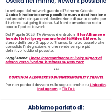
Osaka nel mirino, Newark possibile
Lo sviluppo del network guarda all’Estremo Oriente:
Osaka è indicata come possibile nuova destinazione
nei prossimi cinque anni, destinazione di punta anche per
il turismo outgoing italiano. Sul fronte americano resta
aperta l’ipotesi Newark.
Dal 1° aprile 2026 ITA Airways è entrata in
Star Alliance e
ha adottato il programma fedeltà Miles & More
,
lo
stesso dell’intero Gruppo Lufthansa. Un altro tassello che
consolida l’integrazione, e che rende sempre più
definitivo l’addio al passato.
Leggi Anche:
Linate intercontinentale: il city airport di
Milano verso i voli all-business su New York
***
CONTINUA A LEGGERE SU BUSINESSMOBILITY.TRAVEL
Per non perderti davvero nulla seguici anche su
LinkedIn
,
Instagram
e
TikTok
Abbiamo parlato di: