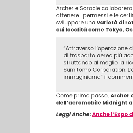
Archer e Soracle collaborera
ottenere i permessi e le certi
sviluppare una
varietà di ro
cui località come Tokyo, O
“Attraverso l’operazione di aeromobili eVtol, Soracle mira ad arricchire vite e società creando servizi
di trasporto aereo più acce
sfruttando al meglio la 
Sumitomo Corporation. L’a
immaginiamo” il commen
Come primo passo,
Archer 
dell’aeromobile Midnight a
Leggi Anche
:
Anche l’Expo d