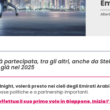
Em
Albert
à partecipata, tra gli altri, anche da Stell
 già nel 2025
dnight, volerà presto nei cieli degli Emirati Arab
se politiche e a partnership importanti.
ffettua il suo primo volo in Giappone. Inizia l’