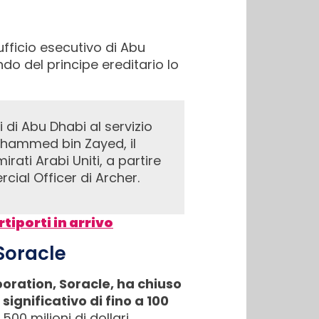
’ufficio esecutivo di Abu
do del principe ereditario lo
ohammed bin Zayed, il
rati Arabi Uniti, a partire
cial Officer di Archer.
rtiporti in arrivo
 Soracle
poration, Soracle, ha chiuso
significativo di fino a 100
500 milioni di dollari.