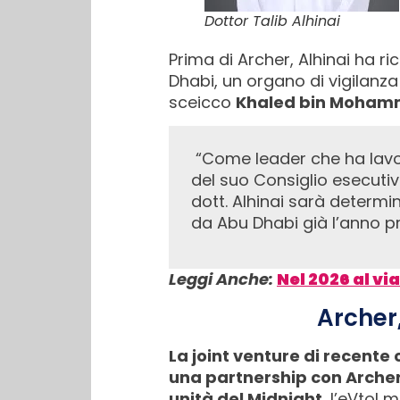
Dottor Talib Alhinai
Prima di Archer, Alhinai ha ri
Dhabi, un organo di vigilanza
sceicco
Khaled bin Moham
“Come leader che ha lavorato per promuovere i piani strategici ed esecutivi di Abu Dhabi al servizio
del suo Consiglio esecuti
dott. Alhinai sarà determin
da Abu Dhabi già l’anno 
Leggi Anche:
Nel 2026 al via
Archer,
La joint venture di recente
una partnership con Archer
unità del Midnight
, l’eVtol 