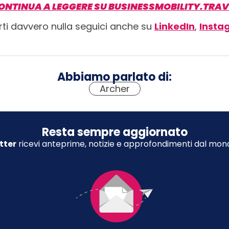
ONTINUA A LEGGERE SU BUSINESSMOBILITY.TRAV
rti davvero nulla seguici anche su
LinkedIn
,
Insta
Abbiamo parlato di:
Archer
Resta sempre aggiornato
tter
ricevi anteprime, notizie e approfondimenti dal mond