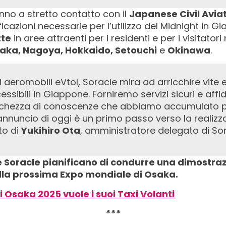
nno a stretto contatto con il
Japanese Civil Avia
ficazioni necessarie per l’utilizzo del Midnight in Gi
tte
in aree attraenti per i residenti e per i visitatori
saka, Nagoya, Hokkaido, Setouchi
e
Okinawa
.
ssibili in Giappone. Forniremo servizi sicuri e affi
ricchezza di conoscenze che abbiamo accumulato p
nnuncio di oggi è un primo passo verso la realizz
to di
Yukihiro Ota
, amministratore delegato di Sor
e Soracle pianificano di condurre una dimostraz
lla prossima Expo mondiale di Osaka.
i Osaka 2025 vuole i suoi Taxi Volanti
***