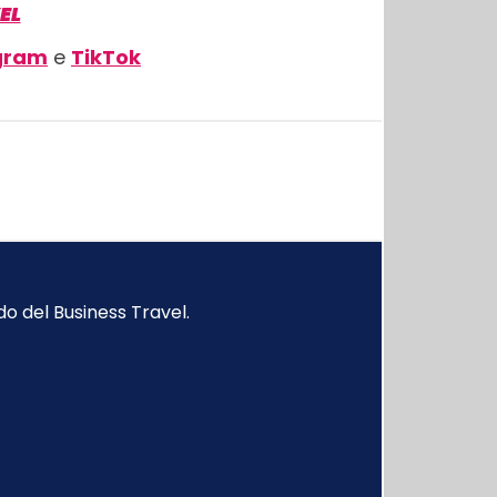
EL
gram
e
TikTok
o del Business Travel.