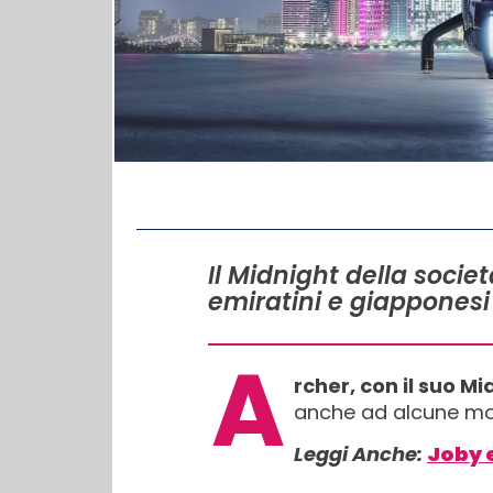
IN QUESTO ARTICOLO
Il Midnight della societ
emiratini e giapponesi
A
rcher, con il suo Mi
anche ad alcune mos
Leggi Anche:
Joby e