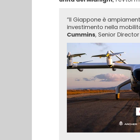
“Il Giappone è ampiamente rispettato per il suo approccio lungimirante al trasporto e questo
investimento nella mobili
Cummins
, Senior Directo