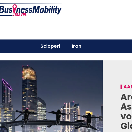
Scioperi
Iran
AA
Ar
As
vo
Gi