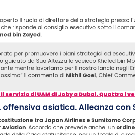
coperto il ruolo di direttore della strategia presso l
 che risponde al consiglio esecutivo sotto il coman
med bin Zayed
.
vo guidato da Sua Altezza lo sceicco Khaled bin M
ante mentre lavoriamo per il nostro lancio negli Emi
prossimo” il commento di
Nikhil Goel
, Chief Commer
 il servizio di UAM di Joby a Dubai. Quattro i ve
 offensiva asiatica. Alleanza con
 costituzione tra Japan Airlines e Sumitomo Cor
 Aviation
. Accordo che prevede anche un
ordine 
made della Casa statunitense, per un totale di circa 