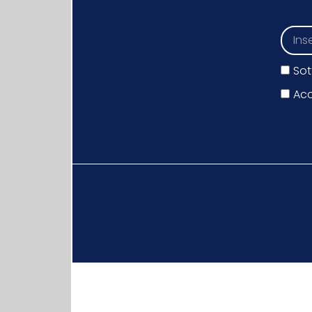
Sot
Acc