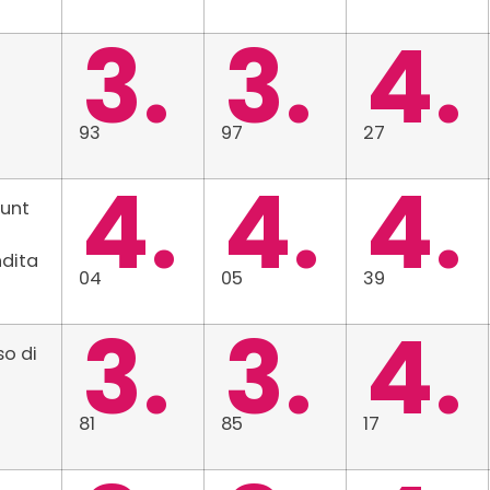
3.
3.
4.
93
97
27
4.
4.
4.
ount
ndita
04
05
39
3.
3.
4.
o di
81
85
17