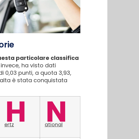
orie
uesta particolare classifica
 invece, ha visto dati
di 0,03 punti, a quota 3,93,
 alta è stata conquistata
H
N
ertz
ational