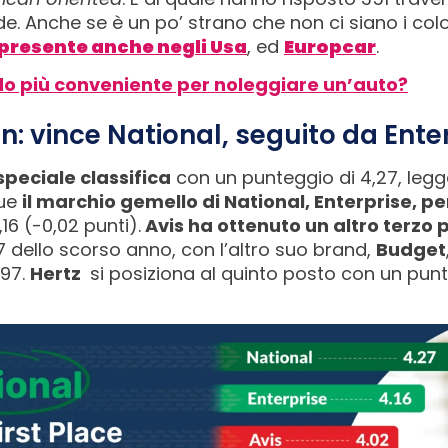
de. Anche se è un po’ strano che non ci siano i col
presente anche negli Usa
, ed
Europcar
.
odo più conveniente per noleggiare un’auto?
n: vince National, seguito da Ente
peciale classifica
con un punteggio di 4,27, leg
gue
il marchio gemello di National, Enterprise, pe
6 (-0,02 punti).
Avis ha ottenuto un altro terzo 
07 dello scorso anno, con l’altro suo brand,
Budget
,97.
Hertz
si posiziona al quinto posto con un punte