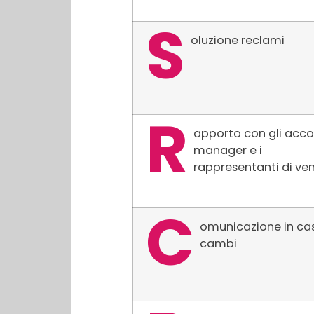
S
oluzione reclami
R
apporto con gli acc
manager e i
rappresentanti di ve
C
omunicazione in cas
cambi