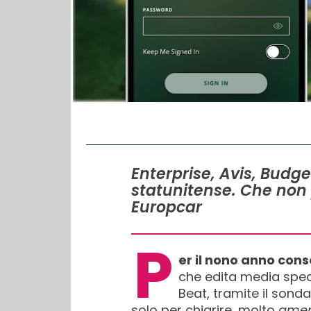
IN QUESTO ARTICOLO
Enterprise, Avis, Budge
statunitense. Che non 
Europcar
P
er il nono anno cons
che edita media speci
Beat, tramite il sond
solo per chiarire, molto
amer