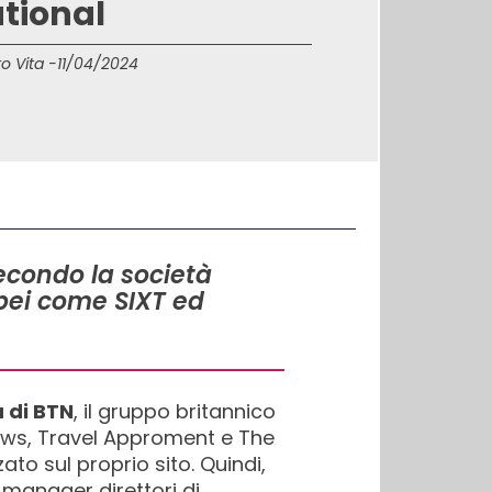
tional
o Vita -
11/04/2024
secondo la società
opei come SIXT ed
a di BTN
, il gruppo britannico
 News, Travel Approment e The
zato sul proprio sito. Quindi,
l manager direttori di