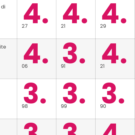
4.
4.
4.
 di
27
21
29
4.
3.
4.
ite
06
91
21
3.
3.
3.
98
99
90
3.
3.
4.