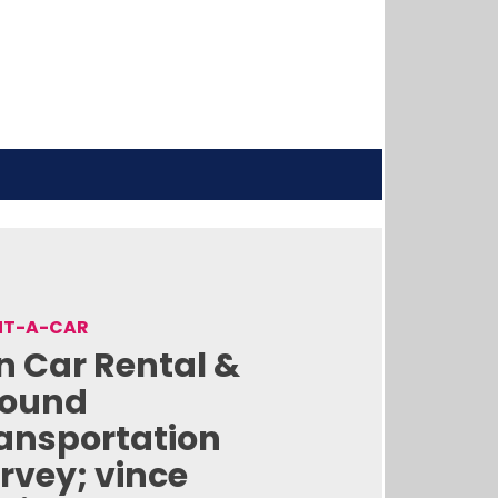
NT-A-CAR
n Car Rental &
round
ansportation
rvey; vince