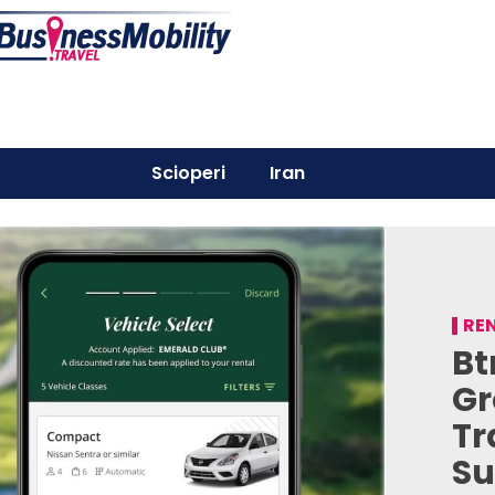
Scioperi
Iran
RE
Bt
G
Tr
Su