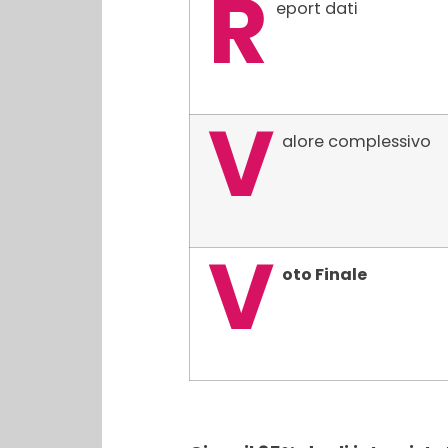
R
eport dati
V
alore complessivo
V
oto Finale