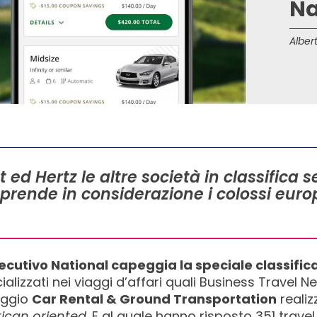
Na
Albert
t ed Hertz le altre società in classifica 
prende in considerazione i colossi eur
ecutivo National capeggia la speciale classific
alizzati nei viaggi d’affari quali Business Travel
aggio
Car Rental & Ground Transportation
realiz
ican oriented
. E al quale hanno risposto 351 trave