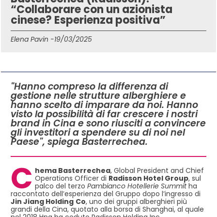
“Collaborare con un azionista
cinese? Esperienza positiva”
Elena Pavin -
19/03/2025
IN QUESTO ARTICOLO
"Hanno compreso la differenza di
gestione nelle strutture alberghiere e
hanno scelto di imparare da noi. Hanno
visto la possibilità di far crescere i nostri
brand in Cina e sono riusciti a convincere
gli investitori a spendere su di noi nel
Paese", spiega Basterrechea.
C
hema Basterrechea
, Global President and Chief
Operations Officer di
Radisson Hotel Group
, sul
palco del terzo
Pambianco Hotellerie Summit
ha
raccontato dell’esperienza del Gruppo dopo l’ingresso di
Jin Jiang Holding
Co
, uno dei gruppi alberghieri più
grandi della Cina, quotato alla borsa di Shanghai, al quale
nel 2018 Hna ha ceduto Radisson Holding Inc.