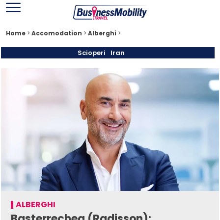
Home
>
Accomodation
>
Alberghi
>
Scioperi
Iran
ALBERGHI
Basterrechea (Radisson):