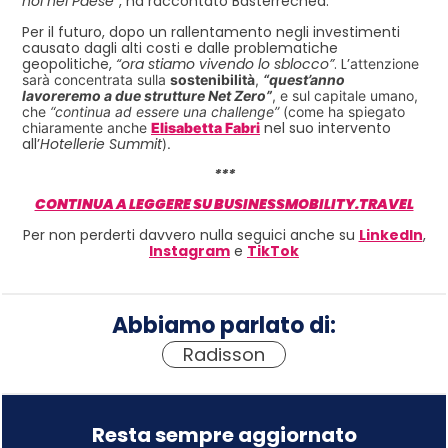
noi nel Paese
“, ha raccontato Basterrechea.
Per il futuro, dopo un rallentamento negli investimenti
causato dagli alti costi e dalle problematiche
geopolitiche,
“ora stiamo vivendo lo sblocco”
. L’
attenzione
sarà concentrata sulla
sostenibilità
,
“quest’anno
lavoreremo a due strutture Net Zero”
, e sul capitale umano,
che
“continua ad essere una challenge”
(come ha spiegato
nel suo intervento
chiaramente anche
Elisabetta Fabri
all’
Hotellerie
Summit
).
***
CONTINUA A LEGGERE SU BUSINESSMOBILITY.TRAVEL
Per non perderti davvero nulla seguici anche su
LinkedIn
,
Instagram
e
TikTok
Abbiamo parlato di:
Radisson
Resta sempre aggiornato