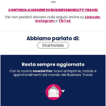
***
CONTINUA A LEGGERE SU BUSINESSMOBILITY.TRAVEL
Per non perderti davvero nulla seguici anche su
LinkedIn
,
Instagram
e
TikTok
Abbiamo parlato di:
Starhotels
Resta sempre aggiornato
Con la nostra
newsletter
ricevi anteprime, notizie e
approfondimenti dal mondo del Business Travel.