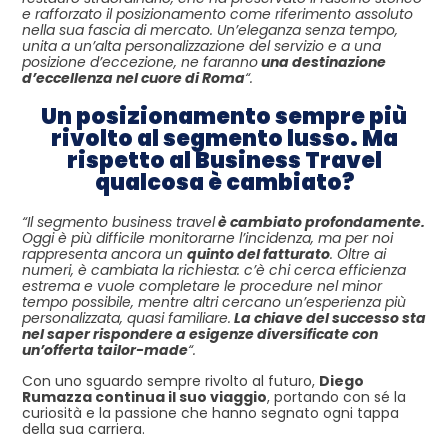
e rafforzato il posizionamento come riferimento assoluto
nella sua fascia di mercato. Un’eleganza senza tempo,
unita a un’alta personalizzazione del servizio e a una
posizione d’eccezione, ne faranno
una destinazione
d’eccellenza nel cuore di Roma
“.
Un posizionamento sempre più
rivolto al segmento lusso. Ma
rispetto al Business Travel
qualcosa è cambiato?
“Il segmento business travel
è cambiato profondamente.
Oggi è più difficile monitorarne l’incidenza, ma per noi
rappresenta ancora un
quinto del fatturato
. Oltre ai
numeri, è cambiata la richiesta: c’è chi cerca efficienza
estrema e vuole completare le procedure nel minor
tempo possibile, mentre altri cercano un’esperienza più
personalizzata, quasi familiare.
La chiave del successo sta
nel saper rispondere a esigenze diversificate con
un’offerta tailor-made
“.
Con uno sguardo sempre rivolto al futuro,
Diego
Rumazza continua il suo viaggio
, portando con sé la
curiosità e la passione che hanno segnato ogni tappa
della sua carriera.