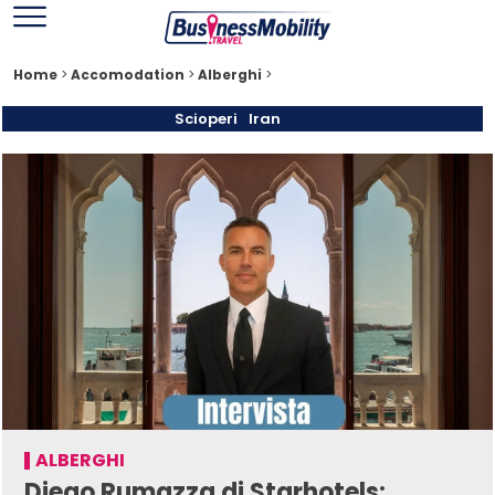
Home
>
Accomodation
>
Alberghi
>
Scioperi
Iran
ALBERGHI
Diego Rumazza di Starhotels: