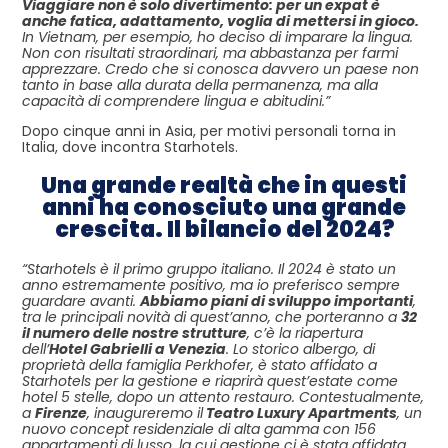
Viaggiare non è solo divertimento: per un expat è
anche fatica, adattamento, voglia di mettersi in gioco.
In Vietnam, per esempio, ho deciso di imparare la lingua.
Non con risultati straordinari, ma abbastanza per farmi
apprezzare. Credo che si conosca davvero un paese non
tanto in base alla durata della permanenza, ma alla
capacità di comprendere lingua e abitudini.”
Dopo cinque anni in Asia, per motivi personali torna in
Italia, dove incontra Starhotels.
Una grande realtà che in questi
anni ha conosciuto una grande
crescita. Il bilancio del 2024?
“Starhotels è il primo gruppo italiano. Il 2024 è stato un
anno estremamente positivo, ma io preferisco sempre
guardare avanti.
Abbiamo piani di sviluppo importanti
,
tra le principali novità di quest’anno, che porteranno a
32
il numero delle nostre strutture
, c’è la riapertura
dell’
Hotel Gabrielli a Venezia
. Lo storico albergo, di
proprietà della famiglia Perkhofer, è stato affidato a
Starhotels per la gestione e riaprirà quest’estate come
hotel 5 stelle, dopo un attento restauro. Contestualmente,
a
Firenze
, inaugureremo il
Teatro Luxury Apartments
, un
nuovo concept residenziale di alta gamma con 156
appartamenti di lusso, la cui gestione ci è stata affidata