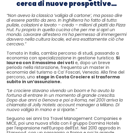
cerca di nuove prospettive…
“Non avevo la classica ‘valigia di cartone’, ma posso dire
di essere partito da zero. In Inghilterra ho fatto di tutto:
pulizie, colazioni e lavato – credo – milioni di piatti da Pizza
Hut. Fu proprio in quella cucina che per me si aprì un
mondo. Lavorare all’estero mi ha permesso di immergermi
davvero nella cultura locale, ed era esattamente ciò che
cercavo.”
Tornato in Italia, cambia percorso di studi, passando a
economia con specializzazione in gestione turistica.
Si
laurea con il massimo dei voti
e, dopo un breve
periodo nella ristorazione, frequenta un master in
economia del turismo a Ca’ Foscari, Venezia. Alla fine del
percorso, uno
stage in Costa Crociere si trasforma
subito in un’assunzione.
“Le crociere stavano vivendo un boom e ho avuto la
fortuna di entrare in un momento di grande crescita.
Dopo due anni a Genova e poi a Roma, nel 2001 arriva la
chiamata di Jolly Hotels: account manager a Milano. Di
nuovo valigia in mano e si riparte.”
Seguono sei anni tra Travel Management Companies e
MICE, poi una nuova sfida con il gruppo Domina Hotels
per l’espansione nell’Europa dell’Est. Nel 2010 approda in
Starwood, con un passaggio a Roma e poi la grande