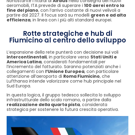
Nonostante i ritardi di
Airbus
nella consegna dei nuovi
aeromobili, ITA prevede di superare i
100 aerei entro la
fine del piano
, con l’arrivo costante di nuovi velivoli a
partire dal 2027. Il focus sarà su modelli
green e ad alta
efficienza
, in linea con i più alti standard europei.
Rotte strategiche e hub di
Fiumicino al centro dello sviluppo
L’espansione della rete punterà con decisione sui voli
intercontinentali
, in particolare verso
Stati Uniti e
America Latina
, considerati fondamentali per
l’incremento del fatturato. Saranno potenziati anche i
collegamenti con
l’Unione Europea
, con particolare
attenzione all’aeroporto di
Roma Fiumicino
, che
Lufthansa intende valorizzare come hub principale nel
Sud Europa.
In questa logica, il gruppo tedesco sollecita lo sviluppo
infrastrutturale dello scalo romano, a partire dalla
realizzazione della quarta pista
, considerata
strategica per sostenere la futura crescita operativa.