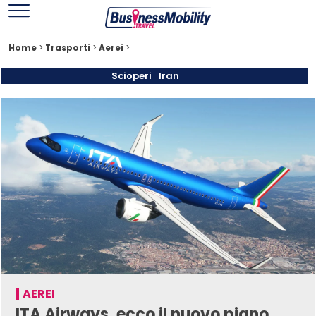
Home
>
Trasporti
>
Aerei
>
Scioperi
Iran
AEREI
ITA Airways, ecco il nuovo piano