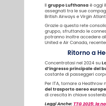
Il
gruppo Lufthansa
è oggi i
assegnati tra le sue compagni
British Airways e Virgin Atl
Grazie a questa rete consolid
gruppo, sfruttando le connes
potranno inoltre accedere al
United e Air Canada, recent
Ritorno a H
Concentratasi nel 2024 su
L
d’ingresso principale del b
costante di passeggeri corp
Per ITA, tornare a Heathrow 
del trasporto aereo europ
di crescita in chiave sostenib
Leggi Anche:
TTG 2025: la no