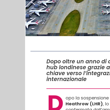
IN QUESTO ARTICOLO
Dopo oltre un anno di a
hub londinese grazie a
chiave verso l’integraz
internazionale
D
opo la sospensione 
Heathrow (LHR)
, l
confermata dall’am