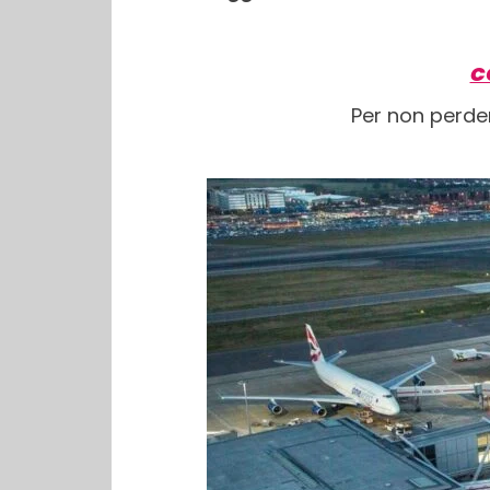
C
Per non perde