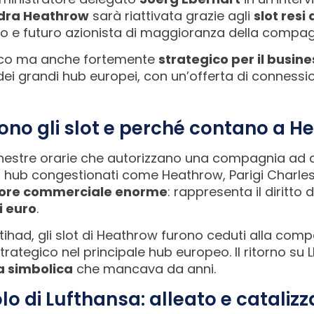
ndra Heathrow
sarà riattivata grazie agli
slot resi
co e futuro azionista di maggioranza della compagn
olico ma anche fortemente
strategico per il busine
to dei grandi hub europei, con un’offerta di connessi
ono gli slot e perché contano a H
nestre orarie che autorizzano una compagnia ad at
i hub congestionati come Heathrow, Parigi Charl
alore commerciale enorme
: rappresenta il diritto 
i euro
.
Etihad, gli slot di Heathrow furono ceduti alla com
strategico nel principale hub europeo. Il ritorno su
a simbolica
che mancava da anni.
olo di Lufthansa: alleato e cataliz