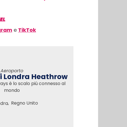
EL
gram
e
TikTok
Aeroporto
i Londra Heathrow
rways è lo scalo più connesso al
mondo
,
Regno Unito
ndra