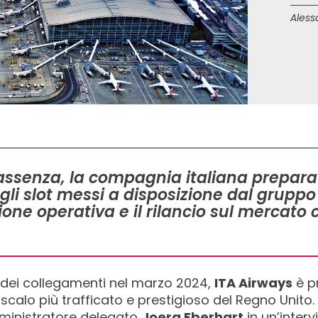
Aless
ssenza, la compagnia italiana prepara il
gli slot messi a disposizione dal grupp
ione operativa e il rilancio sul mercato
dei collegamenti nel marzo 2024,
ITA Airways
è p
o scalo più trafficato e prestigioso del Regno Unito.
ministratore delegato
Joerg Eberhart
in un’inter