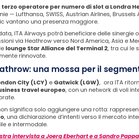
l
terzo operatore per numero di slot a Londra 
e — Lufthansa, SWISS, Austrian Airlines, Brussels A
antic vantano una presenza maggiore.
ata, ITA Airways potrà beneficiare delle sinergie 
sioni via Heathrow verso Nord America, Asia e Medi
le
lounge Star Alliance del Terminal 2
, tra cui le
emente rinnovate.
eathrow: una mossa per il segmen
ondon City (LCY)
e
Gatwick (LGW)
, ora ITA rito
usiness travel europeo
, con un network di voli int
orate.
non significa solo aggiungere una rotta: rapprese
eo
, una dichiarazione d’intenti verso il mercato i
ile e intermodale.
stra intervista a Joerg Eberhart e a Sandro Pappa