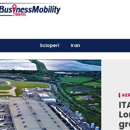
Scioperi
Iran
AER
IT
Lo
gr