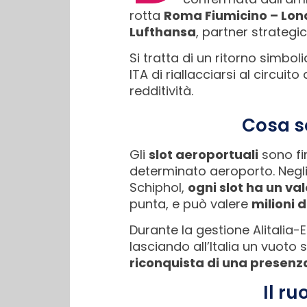
rotta
Roma Fiumicino – Lo
Lufthansa
, partner strategi
Si tratta di un ritorno simb
ITA di riallacciarsi al circui
redditività.
Cosa s
Gli
slot aeroportuali
sono fi
determinato aeroporto. Negl
Schiphol,
ogni slot ha un v
punta, e può valere
milioni d
Durante la gestione Alitalia-
lasciando all’Italia un vuoto 
riconquista di una presenz
Il ru