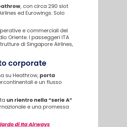
Heathrow
, con circa 290 slot
irlines ed Eurowings. Solo
operative e commerciali del
o Oriente. I passeggeri ITA
 strutture di Singapore Airlines,
to corporate
rna su Heathrow,
porta
ercontinentali e un flusso
nta
un rientro nella “serie A”
nternazionale e una promessa
lardo di Ita Airways