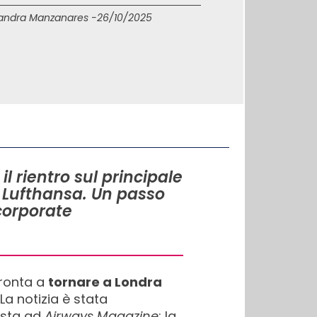
andra Manzanares -
26/10/2025
 rientro sul principale
o Lufthansa. Un passo
 corporate
ronta a
tornare a Londra
 La notizia è stata
vista ad
Airways Magazine
: la