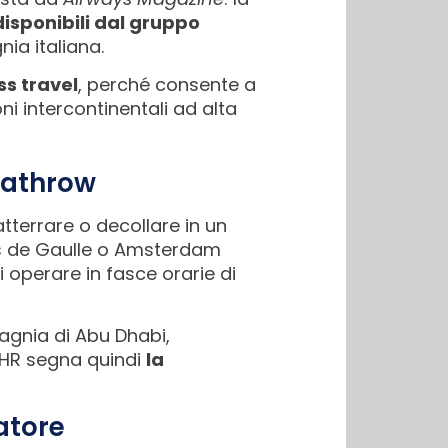
 disponibili dal gruppo
ia italiana.
ss travel
, perché consente a
oni intercontinentali ad alta
eathrow
terrare o decollare in un
es de Gaulle o Amsterdam
di operare in fasce orarie di
pagnia di Abu Dhabi,
 LHR segna quindi
la
zatore