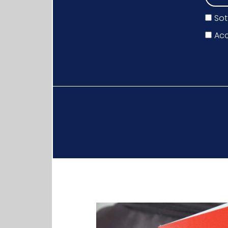
Sot
Acc