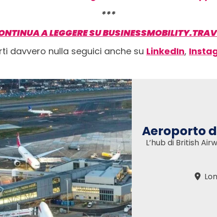
***
ONTINUA A LEGGERE SU BUSINESSMOBILITY.TRAV
rti davvero nulla seguici anche su
LinkedIn
,
Insta
Aeroporto d
L’hub di British Ai
Lo