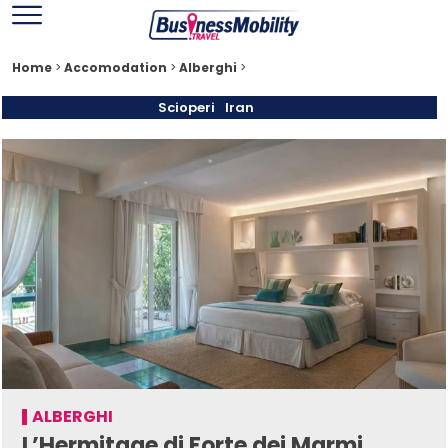
Home
>
Accomodation
>
Alberghi
>
Scioperi
Iran
ALBERGHI
L’Hermitage di Forte dei Marmi