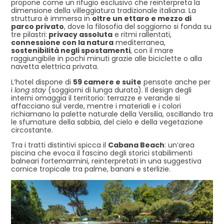
propone come un rifugio esclusivo che reinterpreta la
dimensione della villeggiatura tradizionale italiana. La
struttura è immersa in
oltre un ettaro e mezzo di
parco privato
, dove la filosofia del soggiorno si fonda su
tre pilastri:
p
rivacy assoluta
e ritmi rallentati,
c
onnessione con la natura
mediterranea,
s
ostenibilità negli spostamenti
, con il mare
raggiungibile in pochi minuti grazie alle biciclette o alla
navetta elettrica privata.
L’hotel dispone di
59 camere e suite
pensate anche per
i
long stay
(soggiorni di lunga durata). Il design degli
interni omaggia il territorio: terrazze e verande si
affacciano sul verde, mentre i materiali e i colori
richiamano la palette naturale della Versilia, oscillando tra
le sfumature della sabbia, del cielo e della vegetazione
circostante.
Tra i tratti distintivi spicca il
Cabana Beach
: un’area
piscina che evoca il fascino degli storici stabilimenti
balneari fortemarmini, reinterpretati in una suggestiva
cornice tropicale tra palme, banani e sterlizie.