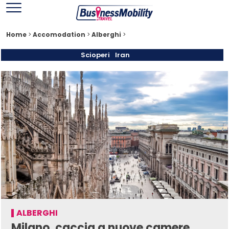
Home
>
Accomodation
>
Alberghi
>
Scioperi
Iran
ALBERGHI
Milano, caccia a nuove camere.