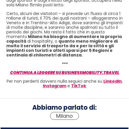
dagli sponsor e dagli invitati degli sponsor, occuperà nella
sola Milano 15mila posti letto.
Certo, alcuni dei visitatori – si prevede un flusso di circa 1
milione di turisti, il 70% dei quali nostrani – alloggeranno in
Veneto e in Trentino-Alto Adige, dove saranno gli impianti
di molte discipline, e saranno anche spalmati su tutto il
periodo dei giochi. Ma resta il fatto che in questo
momento
Milano ha bisogno di aumentare la propria
capacità
di hospitality, o
quanto meno migliorare di
molto il servizio di trasporto da e per la città e gli
impianti con turisti e atleti sparsi per 5 Regioni e
centinaia di chilometri di distanza.
***
CONTINUA A LEGGERE SU BUSINESSMOBILITY.TRAVEL
Per non perderti davvero nulla seguici anche su
LinkedIn
,
Instagram
e
TikTok
Abbiamo parlato di:
Milano