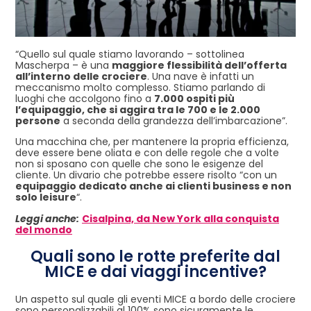
“Quello sul quale stiamo lavorando – sottolinea
Mascherpa – è una
maggiore flessibilità dell’offerta
all’interno delle crociere
. Una nave è infatti un
meccanismo molto complesso. Stiamo parlando di
luoghi che accolgono fino a
7.000 ospiti più
l’equipaggio, che si aggira tra le 700 e le 2.000
persone
a seconda della grandezza dell’imbarcazione”.
Una macchina che, per mantenere la propria efficienza,
deve essere bene oliata e con delle regole che a volte
non si sposano con quelle che sono le esigenze del
cliente. Un divario che potrebbe essere risolto “con un
equipaggio dedicato anche ai clienti business e non
solo leisure
“.
Leggi anche:
Cisalpina, da New York alla conquista
del mondo
Quali sono le rotte preferite dal
MICE e dai viaggi incentive?
Un aspetto sul quale gli eventi MICE a bordo delle crociere
sono personalizzabili al 100% sono sicuramente le