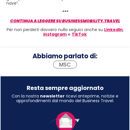
nave”.
***
CONTINUA A LEGGERE SU BUSINESSMOBILITY.TRAVEL
Per non perderti davvero nulla seguici anche su
LinkedIn
,
Instagram
e
TikTok
Abbiamo parlato di:
MSC
Resta sempre aggiornato
Con la nostra
newsletter
ricevi anteprime, notizie e
approfondimenti dal mondo del Business Travel.