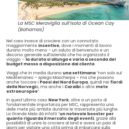
La MSC Meraviglia sull’Isola di Ocean Cay
(Bahamas)
Nel caso invece di crociere con un connotato
maggiormente
incentive
, dove i momenti di lavoro
durano molto meno – un saluto di benvenuto e un
discorso generale sull’azienda che ha organizzato il
viaggio –
la durata si allunga e varia a seconda del
budget messo a disposizione dal cliente
.
Viaggi che in media durano
una settimana
“non solo sul
Mediterraneo – spiega Mascherpa – ma che possono
anche toccare i
Paesi del Nord Europa
, quindi nei
fiordi
della Norvegi
a, ma anche i
Caraibi
o altre
mete
extraeuropee
“.
In quest’ultimo caso
New York
, oltre a un porto di
fondamentale importanza per MSC, rappresenta una
delle mete più ambite durante le traversate più lunghe.
La Grande Mela dà infatti “
un notevole booster per
quanto riguarda il mercato degli eventi
, grazie alla
possibilità di unire la crociera al land e avere un paio di
giorni per visitare una città prima di imbarcarsi sulla