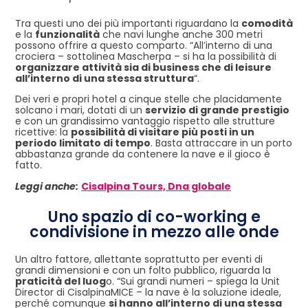
Tra questi uno dei più importanti riguardano la
comodità
e la
funzionalità
che navi lunghe anche 300 metri
possono offrire a questo comparto. “All’interno di una
crociera – sottolinea Mascherpa – si ha la possibilità di
organizzare attività sia di business che di leisure
all’interno di una stessa struttura
“.
Dei veri e propri hotel a cinque stelle che placidamente
solcano i mari, dotati di un
servizio di grande prestigio
e con un grandissimo vantaggio rispetto alle strutture
ricettive: la
possibilità di visitare più posti in un
periodo limitato di tempo
. Basta attraccare in un porto
abbastanza grande da contenere la nave e il gioco è
fatto.
Leggi anche:
Cisalpina Tours, Dna globale
Uno spazio di co-working e
condivisione in mezzo alle onde
Un altro fattore, allettante soprattutto per eventi di
grandi dimensioni e con un folto pubblico, riguarda la
praticità del luog
o. “Sui grandi numeri – spiega la Unit
Director di CisalpinaMICE – la nave è la soluzione ideale,
perché comunque
si hanno all’interno di una stessa