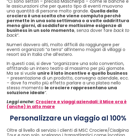
“Ci sono settori – precisa Mascherpa – come le banche e
le assicurazioni che per questo tipo di eventi muovono
una quantità di persone molto grande.
Quella della
crociera è una scelta che viene compiuta perché
permette in una sola settimana o a volte addirittura
meno giorni, di soddisfare moltissime esigenze di
business in un solo momento
, senza dover fare
back to
back
“.
Numeri davvero alti, molto difficili da raggiungere per
eventi organizzati “a terra” all’interno magari di villaggi o
resort sia in Italia che all’estero.
In questi casi, si deve “organizzare una sola convention,
affittando un intero teatro al massimo per più giornate.
Ma se si vuole
unire il lato incentive e quello business
– presentazione di un prodotto, convegno aziendale, ecc.
– dove fa molto più effetto parlare a una platea nello
stesso momento
le crociere rappresentano una
soluzione ideale
“.
Leggi anche:
Crociere e viaggi aziendali: il Mice ora è
(anche) in alto mare
Personalizzare un viaggio al 100%
Oltre al livello di servizio i clienti di MSC Crociere/Cisalpina
Tour e non solo, scelgono i transatlantici come location