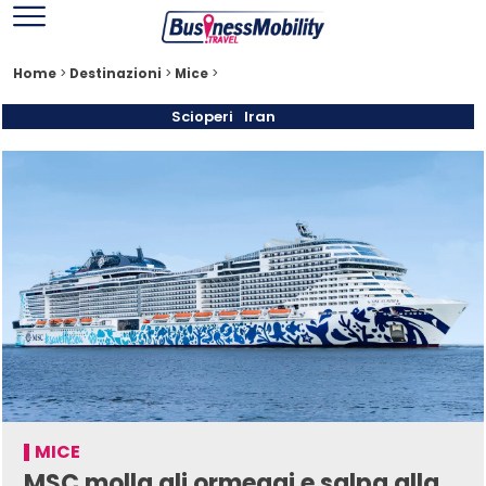
Home
>
Destinazioni
>
Mice
>
Scioperi
Iran
MICE
MSC molla gli ormeggi e salpa alla