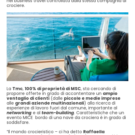
nel business travel controllata dalla stessa compagnia di
crociere.
La
Tmc
,
100% di proprietà di MSC
, sta cercando di
proporre offerte in grado di accontentare un
ampio
ventaglio di clienti
(dalle
piccole e medie imprese
alle
grandi aziende multinazionali
) alla ricerca di
esperienze di lavoro fuori dal comune, importante al
networking
e al
team-building
. Caratteristiche che un
evento MICE bordo di una nave da crociera è in grado di
soddisfare.
“Il mondo crocieristico – ci ha detto
Raffaella