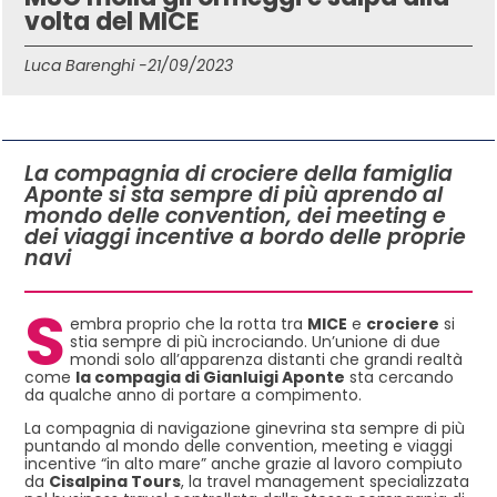
volta del MICE
Luca Barenghi -
21/09/2023
IN QUESTO ARTICOLO
La compagnia di crociere della famiglia
Aponte si sta sempre di più aprendo al
mondo delle convention, dei meeting e
dei viaggi incentive a bordo delle proprie
navi
S
embra proprio che la rotta tra
MICE
e
crociere
si
stia sempre di più incrociando. Un’unione di due
mondi solo all’apparenza distanti che grandi realtà
come
la compagia di Gianluigi Aponte
sta cercando
da qualche anno di portare a compimento.
La compagnia di navigazione ginevrina sta sempre di più
puntando al mondo delle convention, meeting e viaggi
incentive “in alto mare” anche grazie al lavoro compiuto
da
Cisalpina Tours
, la travel management specializzata