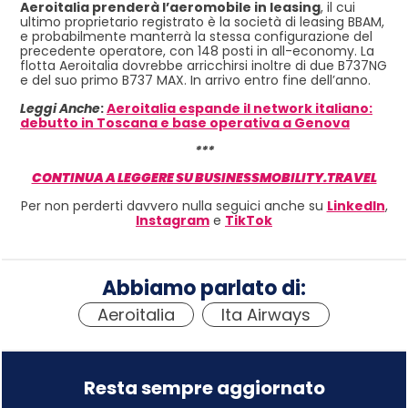
Aeroitalia prenderà l’aeromobile in leasing
, il cui
ultimo proprietario registrato è la società di leasing BBAM,
e probabilmente manterrà la stessa configurazione del
precedente operatore, con 148 posti in all-economy. La
flotta Aeroitalia dovrebbe arricchirsi inoltre di due B737NG
e del suo primo B737 MAX. In arrivo entro fine dell’anno.
Leggi Anche
:
Aeroitalia espande il network italiano:
debutto in Toscana e base operativa a Genova
***
CONTINUA A LEGGERE SU BUSINESSMOBILITY.TRAVEL
Per non perderti davvero nulla seguici anche su
LinkedIn
,
Instagram
e
TikTok
Abbiamo parlato di:
Aeroitalia
,
Ita Airways
Resta sempre aggiornato