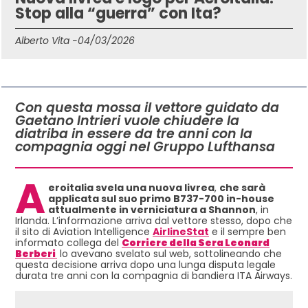
Stop alla “guerra” con Ita?
Alberto Vita -
04/03/2026
IN QUESTO ARTICOLO
Con questa mossa il vettore guidato da
Gaetano Intrieri vuole chiudere la
diatriba in essere da tre anni con la
compagnia oggi nel Gruppo Lufthansa
A
eroitalia svela una nuova livrea
,
che sarà
applicata sul suo primo B737-700 in-house
attualmente in verniciatura a Shannon
, in
Irlanda. L’informazione arriva dal vettore stesso, dopo che
il sito di Aviation Intelligence
AirlineStat
e il sempre ben
informato collega del
Corriere della Sera Leonard
Berberi
lo avevano svelato sul web, sottolineando che
questa decisione arriva dopo una lunga disputa legale
durata tre anni con la compagnia di bandiera ITA Airways.