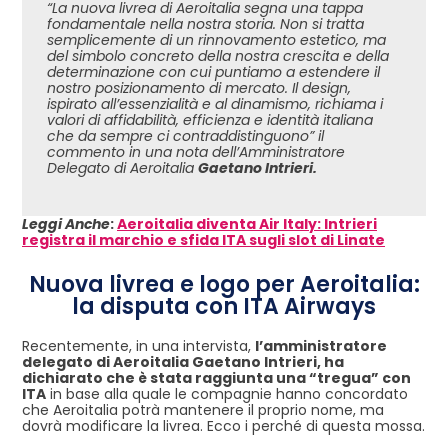
“La nuova livrea di Aeroitalia segna una tappa
fondamentale nella nostra storia. Non si tratta
semplicemente di un rinnovamento estetico, ma
del simbolo concreto della nostra crescita e della
determinazione con cui puntiamo a estendere il
nostro posizionamento di mercato. Il design,
ispirato all’essenzialità e al dinamismo, richiama i
valori di affidabilità, efficienza e identità italiana
che da sempre ci contraddistinguono” il
commento in una nota dell’Amministratore
Delegato di Aeroitalia
Gaetano Intrieri.
Leggi Anche
:
Aeroitalia diventa Air Italy: Intrieri
registra il marchio e sfida ITA sugli slot di Linate
Nuova livrea e logo per Aeroitalia:
la disputa con ITA Airways
Recentemente, in una intervista,
l’amministratore
delegato di Aeroitalia Gaetano Intrieri, ha
dichiarato che è stata raggiunta una “tregua” con
ITA
in base alla quale le compagnie hanno concordato
che Aeroitalia potrà mantenere il proprio nome, ma
dovrà modificare la livrea. Ecco i perché di questa mossa.