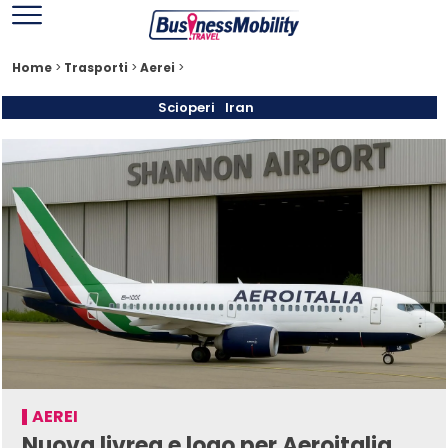
Home
>
Trasporti
>
Aerei
>
Scioperi
Iran
AEREI
Nuova livrea e logo per Aeroitalia.