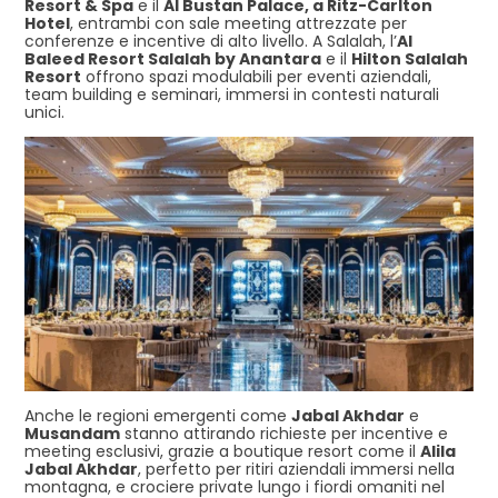
Resort & Spa
e il
Al Bustan Palace, a Ritz-Carlton
Hotel
, entrambi con sale meeting attrezzate per
conferenze e incentive di alto livello. A Salalah, l’
Al
Baleed Resort Salalah by Anantara
e il
Hilton Salalah
Resort
offrono spazi modulabili per eventi aziendali,
team building e seminari, immersi in contesti naturali
unici.
Anche le regioni emergenti come
Jabal Akhdar
e
Musandam
stanno attirando richieste per incentive e
meeting esclusivi, grazie a boutique resort come il
Alila
Jabal Akhdar
, perfetto per ritiri aziendali immersi nella
montagna, e crociere private lungo i fiordi omaniti nel