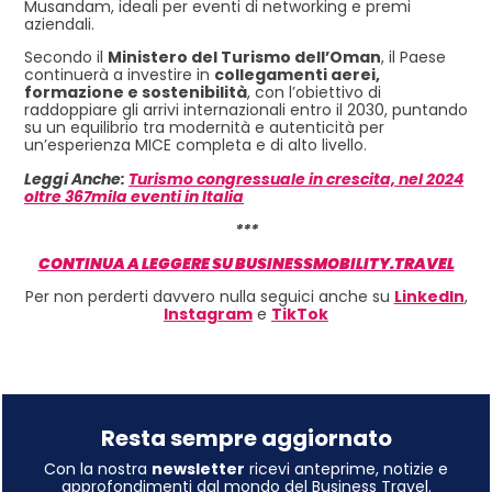
Musandam, ideali per eventi di networking e premi
aziendali.
Secondo il
Ministero del Turismo dell’Oman
, il Paese
continuerà a investire in
collegamenti aerei,
formazione e sostenibilità
, con l’obiettivo di
raddoppiare gli arrivi internazionali entro il 2030, puntando
su un equilibrio tra modernità e autenticità per
un’esperienza MICE completa e di alto livello.
Leggi Anche:
Turismo congressuale in crescita, nel 2024
oltre 367mila eventi in Italia
***
CONTINUA A LEGGERE SU BUSINESSMOBILITY.TRAVEL
Per non perderti davvero nulla seguici anche su
LinkedIn
,
Instagram
e
TikTok
Resta sempre aggiornato
Con la nostra
newsletter
ricevi anteprime, notizie e
approfondimenti dal mondo del Business Travel.