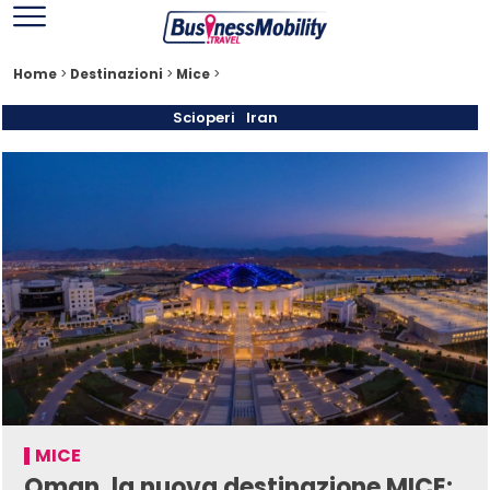
Home
>
Destinazioni
>
Mice
>
Scioperi
Iran
MICE
Oman, la nuova destinazione MICE: