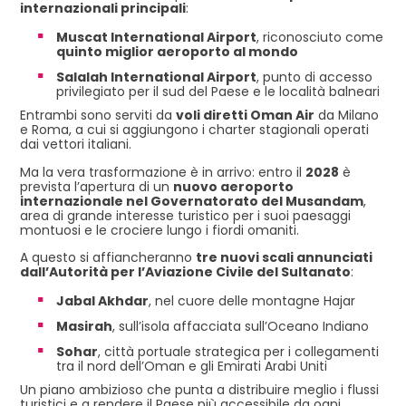
internazionali principali
:
Muscat International Airport
, riconosciuto come
quinto miglior aeroporto al mondo
Salalah International Airport
, punto di accesso
privilegiato per il sud del Paese e le località balneari
Entrambi sono serviti da
voli diretti Oman Air
da Milano
e Roma, a cui si aggiungono i charter stagionali operati
dai vettori italiani.
Ma la vera trasformazione è in arrivo: entro il
2028
è
prevista l’apertura di un
nuovo aeroporto
internazionale nel Governatorato del Musandam
,
area di grande interesse turistico per i suoi paesaggi
montuosi e le crociere lungo i fiordi omaniti.
A questo si affiancheranno
tre nuovi scali annunciati
dall’Autorità per l’Aviazione Civile del Sultanato
:
Jabal Akhdar
, nel cuore delle montagne Hajar
Masirah
, sull’isola affacciata sull’Oceano Indiano
Sohar
, città portuale strategica per i collegamenti
tra il nord dell’Oman e gli Emirati Arabi Uniti
Un piano ambizioso che punta a distribuire meglio i flussi
turistici e a rendere il Paese più accessibile da ogni